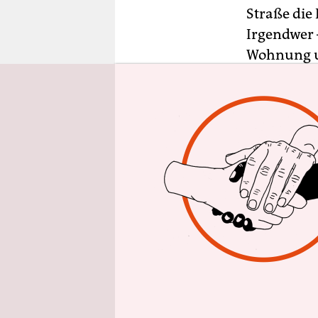
epaper login
Straße die
Irgendwer –
Wohnung un
wohl, ich 