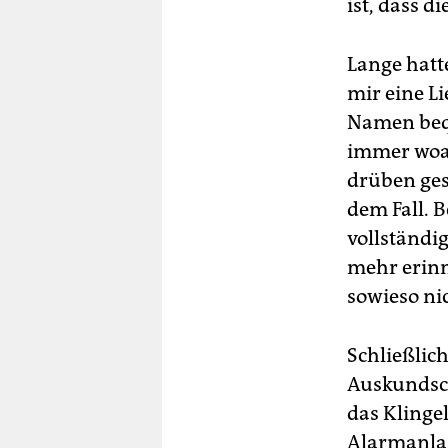
ist, dass d
Lange hatt
mir eine L
Namen bequ
immer woan
drüben ges
dem Fall. 
vollständig
mehr erinn
sowieso ni
Schließlic
Auskundsch
das Klinge
Alarmanla