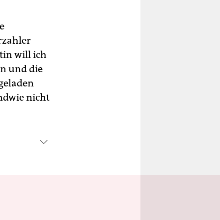
e
rzahler
in will ich
en und die
ngeladen
ndwie nicht