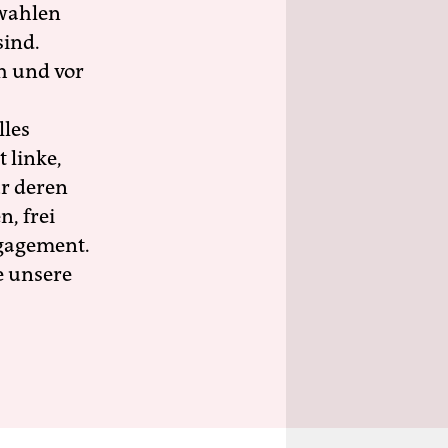
wahlen
sind.
h und vor
lles
 linke,
ür deren
n, frei
ngagement.
e unsere