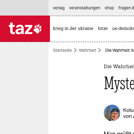
hautnavigation anspringen
hauptinhalt anspringen
footer anspringen
verlag
veranstaltungen
shop
fragen &
krieg in der ukraine
hitze
us-demokr

taz zahl ich
taz zahl ich
Startseite
Wahrheit
Die Wahrheit:
themen
politik
Die Wahrhei
Myste
öko
gesellschaft
kultur
Kol
von
sport