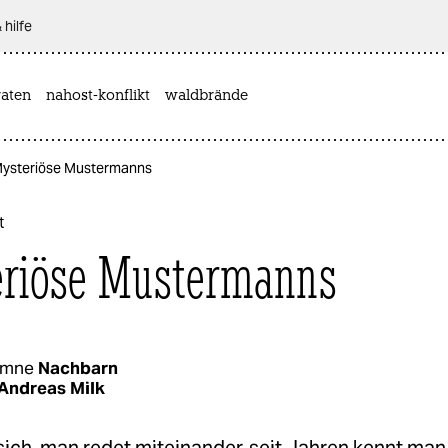
 hilfe
aten
nahost-konflikt
waldbrände
 Mysteriöse Mustermanns
t
riöse Mustermanns
umne
Nachbarn
Andreas Milk