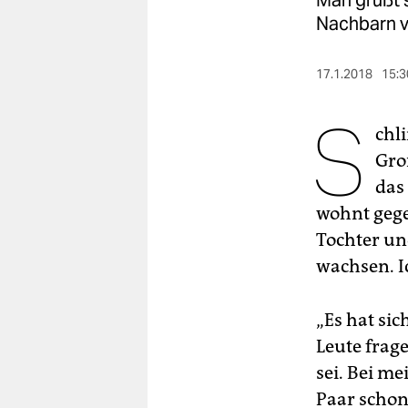
Man grüßt s
berlin
Nachbarn v
nord
17.1.2018
15:3
wahrheit
S
verlag
chl
Gro
verlag
das
veranstaltungen
wohnt gege
shop
Tochter un
wachsen. I
fragen & hilfe
unterstützen
„Es hat sic
abo
Leute frag
sei. Bei m
genossenschaft
Paar schon