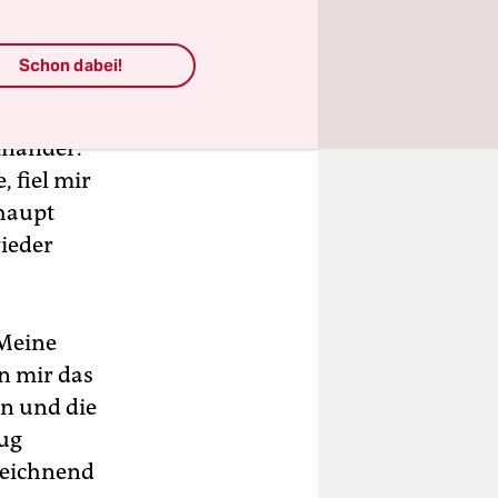
Schon dabei!
r
inander.
 fiel mir
rhaupt
ieder
 Meine
n mir das
en und die
lug
zeichnend