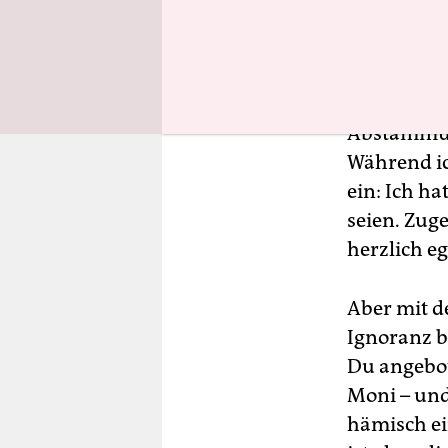
Sie erkundi
Nachnamen
Abstammung
Während ic
ein: Ich h
seien. Zug
herzlich eg
Aber mit d
Ignoranz 
Du angebot
Moni – und
hämisch ei