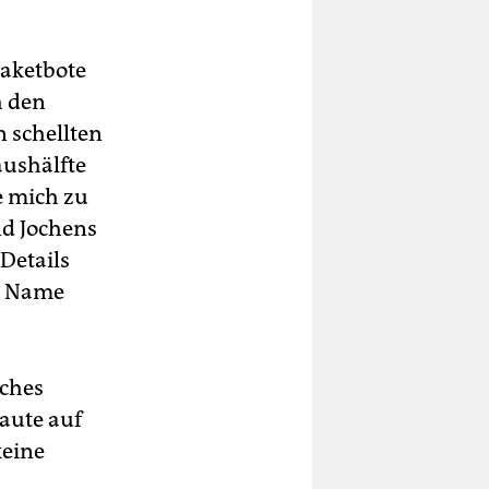
Paketbote
h den
 schellten
aushälfte
e mich zu
nd Jochens
 Details
er Name
iches
haute auf
keine