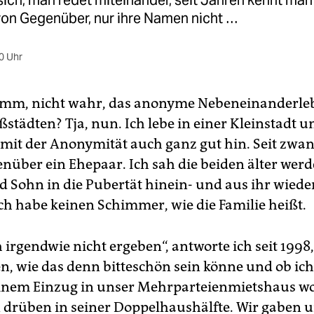
ich, man redet miteinander, seit Jahren kennt man
on Gegenüber, nur ihre Namen nicht …
0 Uhr
imm, nicht wahr, das anonyme Nebeneinanderle
ßstädten? Tja, nun. Ich lebe in einer Kleinstadt u
 mit der Anonymität auch ganz gut hin. Seit zwan
nüber ein Ehepaar. Ich sah die beiden älter werd
d Sohn in die Pubertät hinein- und aus ihr wiede
ch habe keinen Schimmer, wie die Familie heißt.
h irgendwie nicht ergeben“, antworte ich seit 199
en, wie das denn bitteschön sein könne und ob ic
einem Einzug in unser Mehrparteienmietshaus w
 drüben in seiner Doppelhaushälfte. Wir gaben u