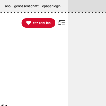
abo
genossenschaft
epaper login

taz zahl ich
taz zahl ich