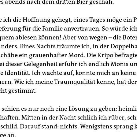
ies abends nach dem dritten Bier geschah.
e ich die Hoffnung gehegt, eines Tages möge ein 
ieferung für die Familie anvertrauen. So würde ic
em ablesen können! Aber von wegen – die Boten
ders. Eines Nachts träumte ich, in der Doppelh
chähe ein grauenhafter Mord. Die Kripo befragt
Bei dieser Gelegenheit erfuhr ich endlich Monis u
e Identität. Ich wachte auf, konnte mich an keine
ern. Wie ich meine Traumqualität kenne, hat d
cht gestimmt.
h schien es nur noch eine Lösung zu geben: heiml
aften. Mitten in der Nacht schlich ich rüber, sc
lschild. Darauf stand: nichts. Wenigstens sprang 
ge an.