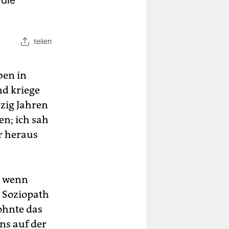
 die
teilen
ben in
nd kriege
zig Jahren
en; ich sah
r heraus
8, wenn
h Soziopath
ohnte das
ns auf der