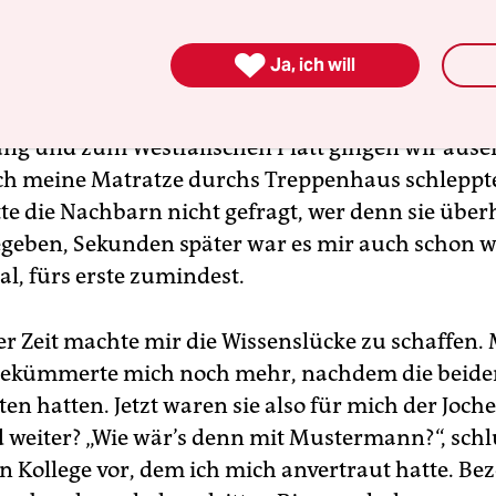

Ja, ich will
gten sich, ob ich englische Vorfahren hätte, des
s wegen. Nach kurzen Erläuterungen zu meine
 und zum Westfälischen Platt gingen wir ause
h meine Matratze durchs Treppenhaus schleppte,
atte die Nachbarn nicht gefragt, wer denn sie übe
egeben, Sekunden später war es mir auch schon w
al, fürs erste zumindest.
er Zeit machte mir die Wissenslücke zu schaffen.
bekümmerte mich noch mehr, nachdem die beide
en hatten. Jetzt waren sie also für mich der Joch
 weiter? „Wie wär’s denn mit Mustermann?“, sch
n Kollege vor, dem ich mich anvertraut hatte. Be