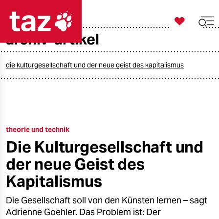

taz zahl ich
archiv-artikel

taz zahl ich
taz zahl ich
die kulturgesellschaft und der neue geist des kapitalismus
themen
politik
theorie und technik
öko
Die Kulturgesellschaft und
gesellschaft
der neue Geist des
kultur
Kapitalismus
sport
Die Gesellschaft soll von den Künsten lernen – sagt
Adrienne Goehler. Das Problem ist: Der