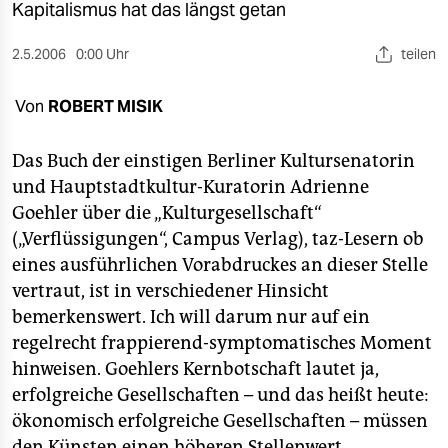
berlin
Kapitalismus hat das längst getan
nord
2.5.2006
0:00 Uhr
teilen
wahrheit
Von
ROBERT MISIK
verlag
Das Buch der einstigen Berliner Kultursenatorin
verlag
und Hauptstadtkultur-Kuratorin Adrienne
Goehler über die „Kulturgesellschaft“
veranstaltungen
(„Verflüssigungen“, Campus Verlag), taz-Lesern ob
shop
eines ausführlichen Vorabdruckes an dieser Stelle
vertraut, ist in verschiedener Hinsicht
fragen & hilfe
bemerkenswert. Ich will darum nur auf ein
unterstützen
regelrecht frappierend-symptomatisches Moment
hinweisen. Goehlers Kernbotschaft lautet ja,
abo
erfolgreiche Gesellschaften – und das heißt heute:
genossenschaft
ökonomisch erfolgreiche Gesellschaften – müssen
den Künsten einen höheren Stellenwert