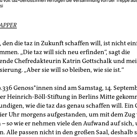
zu voll: taz-Genoss:innen verfolgen die Versammlung von der Treppe au
si
LAPPER
 den die taz in Zukunft schaffen will, ist nicht ei
men. „Die taz will sich neu erfinden“, sagt die
etende Chefredakteurin Katrin Gottschalk und me
sierung. „Aber sie will so bleiben, wie sie ist.“
19.336 Genoss*innen sind am Samstag, 14. Septemb
er Heinrich-Böll-Stiftung in Berlins Mitte geko
undigen, wie die taz das genau schaffen will. Ein 
ier Uhr morgens aufgestanden, um mit dem Zug 
 – so wie er nehmen viele den Aufwand auf sich, 
. Alle passen nicht in den großen Saal, deshalb 