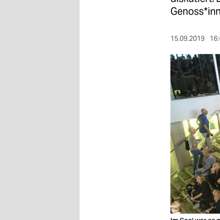
berlin
Genoss*inn
nord
15.09.2019
16:
wahrheit
verlag
verlag
veranstaltungen
shop
fragen & hilfe
unterstützen
abo
genossenschaft