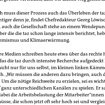
ch muss dieser Prozess auch das Überleben der ta
htiger denn je, findet Chefredakteur Georg Löwisc
z, auch die Gesellschaft stehe an einem Wendepun
r die die taz schon lange intensiv berichtet, heb
remismus und Klimaerwärmung.
e Medien schreiben heute etwa über das rechte 
as die taz durch intensive Recherche aufgedeckt 
nicht nur für uns selbst, im kleinen linken Kämme
ch. „Wir müssen die anderen dazu bringen, auch 
 Um die nötige Reichweite zu erzielen, sei es wicht
f ganz unterschiedlichen Kanälen zu spielen. Er s
abei die Arbeitsbelastung der Mitarbeiter*innen
sse, die schon jetzt oft sehr hoch sei und vergle