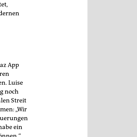
et,
odernen
taz App
eren
n. Luise
ig noch
len Streit
mmen: „Wir
Neuerungen
 habe ein
können.“