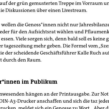
auf der grün gemusterten Treppe im Vorraum u
die Diskussionen über einen Livestream.
r wollen die Genoss*innen nicht nur Jahresbilanz
ieder für den Aufsichtsrat wählen und Pflaume
essen. Viele sorgen sich, denn bald soll es keine 
r tageszeitung mehr geben. Die Formel vom „Sze
sie der scheidende Geschäftsführer Kalle Ruch auf
ert durch den Raum.
r*innen im Publikum
Anwesenden hängen an der Printausgabe. Zur Not
 DIN-A3-Drucker anschaffen und sich die taz jede
drucken, meldet sich ein Genosse zu Wort. „Aber d