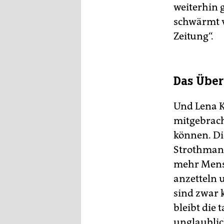
weiterhin 
schwärmt v
Zeitung“.
Das Über
Und Lena K
mitgebrach
können. Di
Strothmann,
mehr Mensc
anzetteln 
sind zwar 
bleibt die 
unglaublic