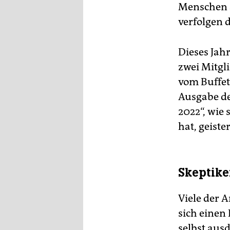
Menschen 
verfolgen 
Dieses Jah
zwei Mitgl
vom Buffet 
Ausgabe de
2022“, wie 
hat, geist
Skeptike
Viele der 
sich einen
selbst aus