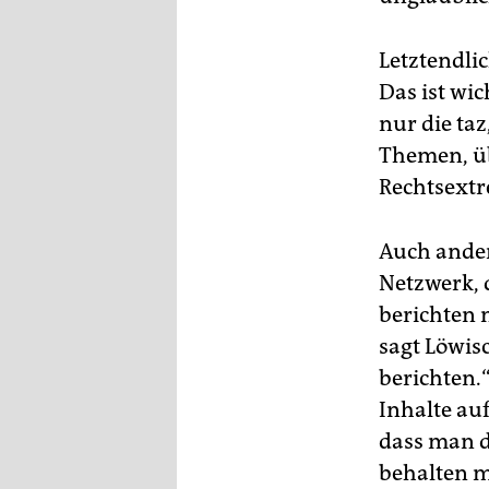
Letztendli
Das ist wic
nur die ta
Themen, übe
Rechtsext
Auch ander
Netzwerk, d
berichten 
sagt Löwis
berichten.“
Inhalte au
dass man d
behalten mü