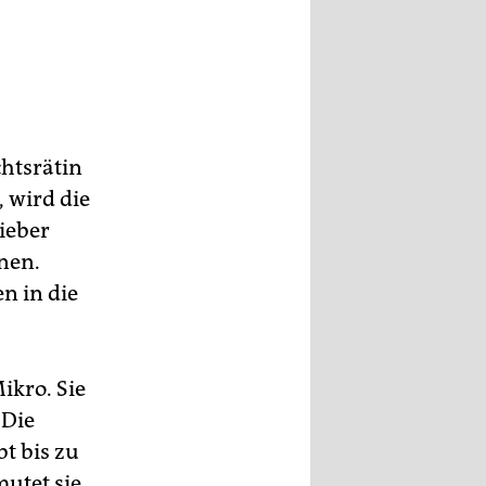
htsrätin
 wird die
ieber
nen.
n in die
ikro. Sie
 Die
t bis zu
utet sie.