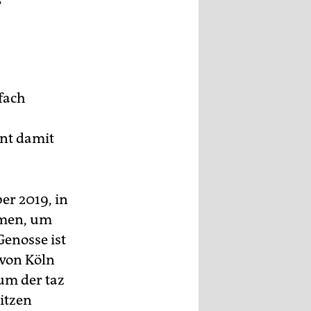
s
nfach
int damit
er 2019, in
mmen, um
Genosse ist
von Köln
um der taz
sitzen