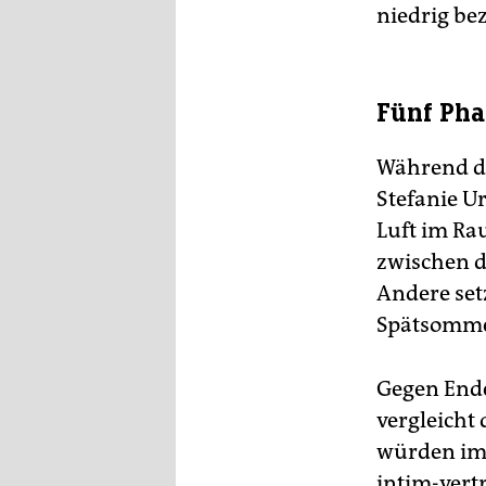
niedrig be
Fünf Pha
Während de
Stefanie U
Luft im R
zwischen d
Andere set
Spätsomme
Gegen Ende
vergleicht
würden imm
intim-vertr