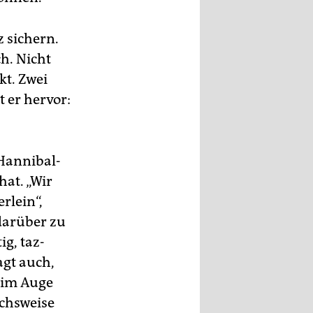
z sichern.
h. Nicht
kt. Zwei
t er hervor:
Hannibal-
hat. „Wir
rlein“,
darüber zu
ig, taz-
agt auch,
 im Auge
ichsweise