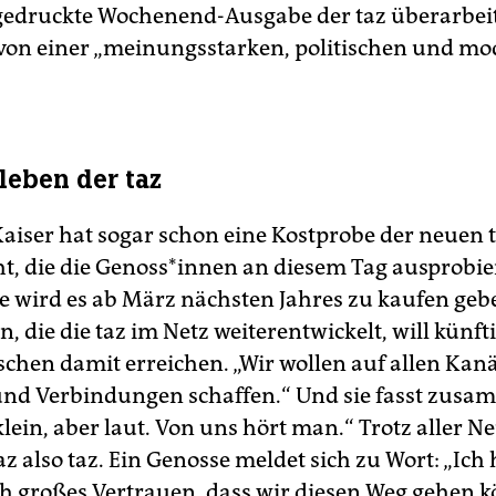
gedruckte Wochenend-Ausgabe der taz überarbeit
on einer „meinungsstarken, politischen und m
leben der taz
aiser hat sogar schon eine Kostprobe der neuen 
t, die die Genoss*innen an diesem Tag ausprobi
e wird es ab März nächsten Jahres zu kaufen gebe
 die die taz im Netz weiterentwickelt, will künft
hen damit erreichen. „Wir wollen auf allen Kanä
und Verbindungen schaffen.“ Und sie fasst zusa
klein, aber laut. Von uns hört man.“ Trotz aller 
taz also taz. Ein Genosse meldet sich zu Wort: „Ich
h großes Vertrauen, dass wir diesen Weg gehen 