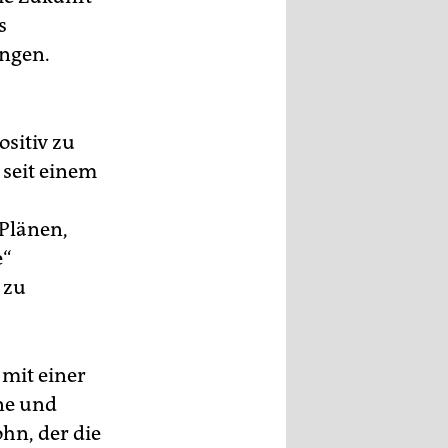
s
ngen.
sitiv zu
 seit einem
 Plänen,
e“
 zu
 mit einer
ne und
hn, der die