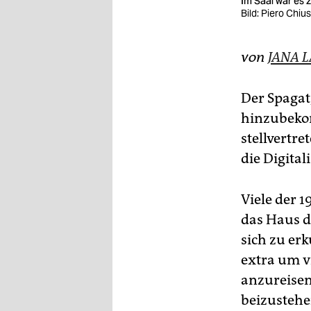
Im Saal war es 
epaper login
Bild: Piero Chius
von
JANA 
Der Spagat,
hinzubekom
stellvertr
die Digitali
Viele der 
das Haus d
sich zu erk
extra um v
anzureisen
beizustehen