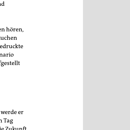
nd
en hören,
nkuchen
gedruckte
nario
gestellt
 werde er
n Tag
ie Zukunft