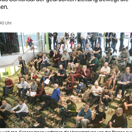
en.
40 Uhr