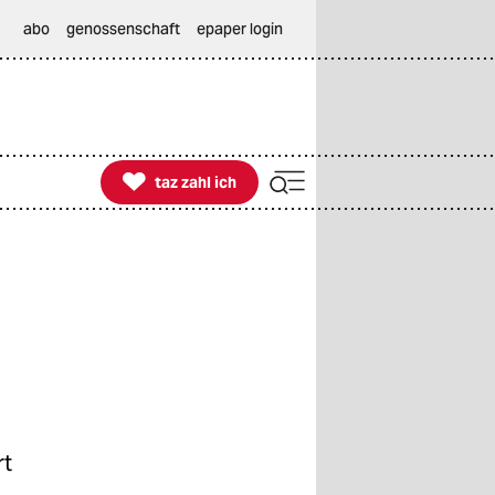
abo
genossenschaft
epaper login

taz zahl ich
taz zahl ich
rt