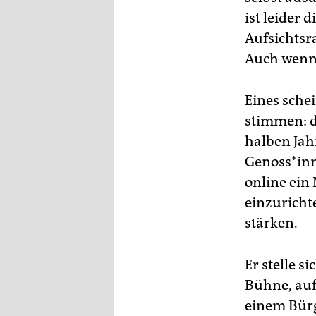
ist leider 
Aufsichts
Auch wenn 
Eines sche
stimmen: d
halben Jahr
Genoss*inn
online ein
einzurichte
stärken.
Er stelle s
Bühne, auf
einem Bürg