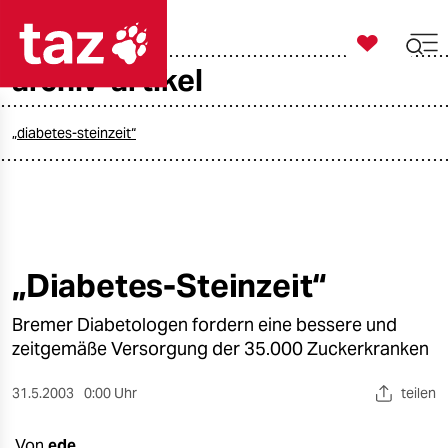

taz zahl ich
archiv-artikel

taz zahl ich
taz zahl ich
„diabetes-steinzeit“
themen
politik
öko
„Diabetes-Steinzeit“
gesellschaft
Bremer Diabetologen fordern eine bessere und
zeitgemäße Versorgung der 35.000 Zuckerkranken
kultur
31.5.2003
0:00 Uhr
teilen
sport
Von
ede