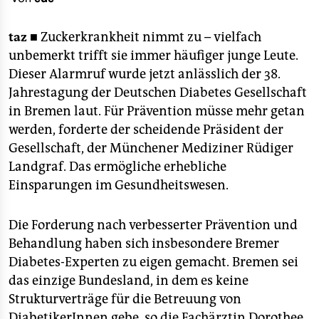
berlin
nord
taz ■
Zuckerkrankheit nimmt zu – vielfach
unbemerkt trifft sie immer häufiger junge Leute.
wahrheit
Dieser Alarmruf wurde jetzt anlässlich der 38.
Jahrestagung der Deutschen Diabetes Gesellschaft
verlag
in Bremen laut. Für Prävention müsse mehr getan
verlag
werden, forderte der scheidende Präsident der
Gesellschaft, der Münchener Mediziner Rüdiger
veranstaltungen
Landgraf. Das ermögliche erhebliche
shop
Einsparungen im Gesundheitswesen.
fragen & hilfe
Die Forderung nach verbesserter Prävention und
unterstützen
Behandlung haben sich insbesondere Bremer
Diabetes-Experten zu eigen gemacht. Bremen sei
abo
das einzige Bundesland, in dem es keine
genossenschaft
Strukturverträge für die Betreuung von
DiabetikerInnen gebe, so die Fachärztin Dorothee