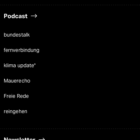
Podcast
bundestalk
fernverbindung
klima update°
Mauerecho
Freie Rede
reingehen
Newsletter