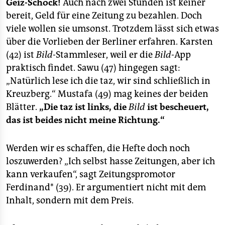
epaper login
Geiz-Schock!
Auch nach zwei Stunden ist keiner
bereit, Geld für eine Zeitung zu bezahlen. Doch
viele wollen sie umsonst. Trotzdem lässt sich etwas
über die Vorlieben der Berliner erfahren. Karsten
(42) ist
Bild
-Stammleser, weil er die
Bild
-App
praktisch findet. Sawu (47) hingegen sagt:
„Natürlich lese ich die taz, wir sind schließlich in
Kreuzberg.“ Mustafa (49) mag keines der beiden
Blätter.
„Die taz ist links, die
Bild
ist bescheuert,
das ist beides nicht meine Richtung.“
Werden wir es schaffen, die Hefte doch noch
loszuwerden? „Ich selbst hasse Zeitungen, aber ich
kann verkaufen“, sagt Zeitungspromotor
Ferdinand* (39). Er argumentiert nicht mit dem
Inhalt, sondern mit dem Preis.