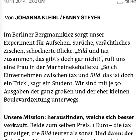
berlin
10.11.2014
0:00 Uhr
teilen
nord
Von
JOHANNA KLEIBL / FANNY STEYER
wahrheit
Im Berliner Bergmannkiez sorgt unser
verlag
Experiment für Aufsehen. Sprüche, verächtliches
Zischen, schockierte Blicke. „
Bild
und taz
verlag
zusammen, das gibt’s doch gar nicht!“, ruft uns
eine Frau in der Marheinekehalle zu. „Solch
veranstaltungen
Einvernehmen zwischen taz und
Bild
, das ist doch
shop
ein Trick“, sagt ein Student. Wir sind mit je 50
Ausgaben der ganz großen und der eher kleinen
fragen & hilfe
Boulevardzeitung unterwegs.
unterstützen
abo
Unsere Mission: herausfinden, welche sich besser
verkauft.
Beide zum selben Preis: 1 Euro – die taz
genossenschaft
günstiger, die
Bild
teurer als sonst.
Und dann: der