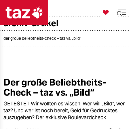

taz zahl ich
archiv-artikel

taz zahl ich
taz zahl ich
der große beliebtheits-check – taz vs. „bild“
themen
politik
öko
Der große Beliebtheits-
Check – taz vs. „Bild“
gesellschaft
GETESTET Wir wollten es wissen: Wer will „Bild“, wer
kultur
taz? Und wer ist noch bereit, Geld für Gedrucktes
sport
auszugeben? Der exklusive Boulevardcheck