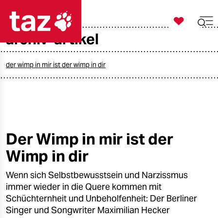

taz zahl ich
archiv-artikel

taz zahl ich
taz zahl ich
der wimp in mir ist der wimp in dir
themen
politik
öko
Der Wimp in mir ist der
Wimp in dir
gesellschaft
Wenn sich Selbstbewusstsein und Narzissmus
kultur
immer wieder in die Quere kommen mit
sport
Schüchternheit und Unbeholfenheit: Der Berliner
Singer und Songwriter Maximilian Hecker