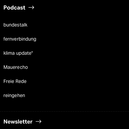
Podcast
bundestalk
fernverbindung
klima update°
Mauerecho
Freie Rede
reingehen
Newsletter