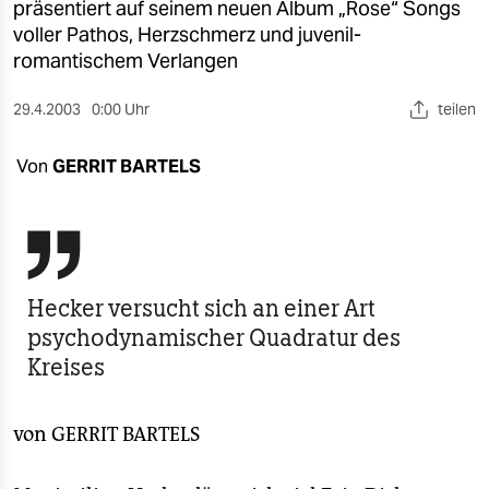
berlin
präsentiert auf seinem neuen Album „Rose“ Songs
voller Pathos, Herzschmerz und juvenil-
nord
romantischem Verlangen
wahrheit
29.4.2003
0:00 Uhr
teilen
verlag
Von
GERRIT BARTELS
verlag
veranstaltungen

shop
Hecker versucht sich an einer Art
fragen & hilfe
psychodynamischer Quadratur des
unterstützen
Kreises
abo
von
GERRIT BARTELS
genossenschaft