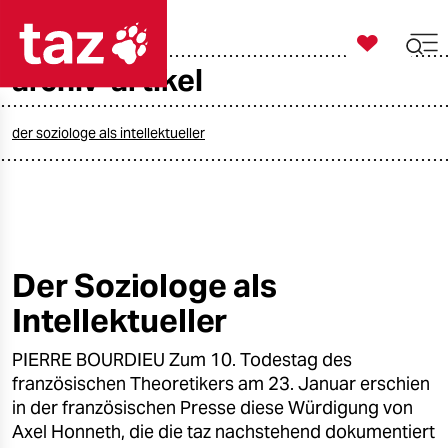

taz zahl ich
archiv-artikel

taz zahl ich
taz zahl ich
der soziologe als intellektueller
themen
politik
öko
Der Soziologe als
Intellektueller
gesellschaft
PIERRE BOURDIEU Zum 10. Todestag des
kultur
französischen Theoretikers am 23. Januar erschien
sport
in der französischen Presse diese Würdigung von
Axel Honneth, die die taz nachstehend dokumentiert