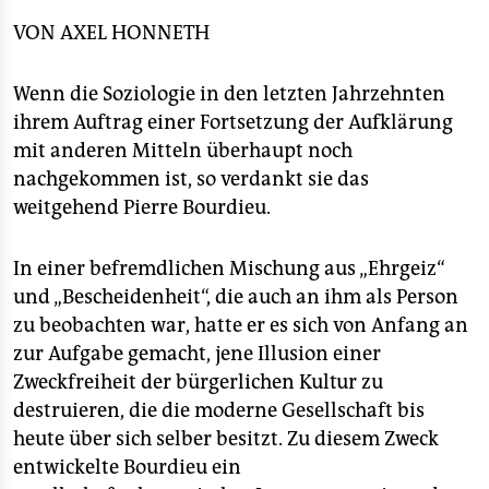
Deutsch: „Die feinen Unterschiede. Kritik der
epaper login
gesellschaftlichen Urteilskraft“.
VON
AXEL HONNETH
Wenn die Soziologie in den letzten Jahrzehnten
ihrem Auftrag einer Fortsetzung der Aufklärung
mit anderen Mitteln überhaupt noch
nachgekommen ist, so verdankt sie das
weitgehend Pierre Bourdieu.
In einer befremdlichen Mischung aus „Ehrgeiz“
und „Bescheidenheit“, die auch an ihm als Person
zu beobachten war, hatte er es sich von Anfang an
zur Aufgabe gemacht, jene Illusion einer
Zweckfreiheit der bürgerlichen Kultur zu
destruieren, die die moderne Gesellschaft bis
heute über sich selber besitzt. Zu diesem Zweck
entwickelte Bourdieu ein