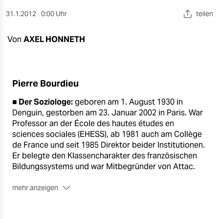
berlin
31.1.2012
0:00 Uhr
teilen
nord
Von
AXEL HONNETH
wahrheit
verlag
Pierre Bourdieu
verlag
■ Der Soziologe:
geboren am 1. August 1930 in
veranstaltungen
Denguin, gestorben am 23. Januar 2002 in Paris. War
Professor an der École des hautes études en
shop
sciences sociales (EHESS), ab 1981 auch am Collège
fragen & hilfe
de France und seit 1985 Direktor beider Institutionen.
Er belegte den Klassencharakter des französischen
unterstützen
Bildungssystems und war Mitbegründer von Attac.
abo
mehr anzeigen
■ Sein Hauptwerk:
„La distinction. Critique sociale du
genossenschaft
jugement“ erschien 1979 in Frankreich. 1982 auf