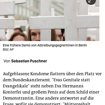
berlin
nord
wahrheit
verlag
verlag
Eine frühere Demo von AbtreibungsgegnerInnen in Berlin
Bild: AP
veranstaltungen
shop
Von
Sebastian Puschner
fragen & hilfe
Aufgeblasene Kondome flattern über den Platz vor
unterstützen
dem Bundeskanzleramt. "Evas Genitale statt
Evangelikale" steht neben Eva Hermanns
abo
Konterfei und großem Penis auf dem Schild einer
genossenschaft
Demonstrantin. Eine andere antwortet auf die
Frage, wofür sie demonstriert: "Müttergehalt,