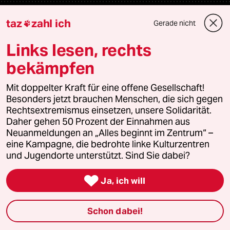
Themen
taz
zahl ich
Gerade nicht

Links lesen, rechts
Nahost-Konflikt
bekämpfen
USA unter Trump
Mit doppelter Kraft für eine offene Gesellschaft!
Besonders jetzt brauchen Menschen, die sich gegen
Landtagswahl in Sachsen-Anhalt
Rechtsextremismus einsetzen, unsere Solidarität.
Daher gehen 50 Prozent der Einnahmen aus
Neuanmeldungen an „Alles beginnt im Zentrum“ –
eine Kampagne, die bedrohte linke Kulturzentren
Verlag
und Jugendorte unterstützt. Sind Sie dabei?

Aktuelles
Ja, ich will
Hausblog
Schon dabei!
Die Seitenwende