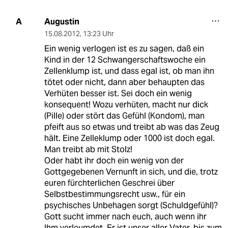
Augustin
A
15.08.2012
,
13:23 Uhr
Ein wenig verlogen ist es zu sagen, daß ein
Kind in der 12 Schwangerschaftswoche ein
Zellenklump ist, und dass egal ist, ob man ihn
tötet oder nicht, dann aber behaupten das
Verhüten besser ist. Sei doch ein wenig
konsequent! Wozu verhüten, macht nur dick
(Pille) oder stört das Gefühl (Kondom), man
pfeift aus so etwas und treibt ab was das Zeug
hält. Eine Zelleklump oder 1000 ist doch egal.
Man treibt ab mit Stolz!
Oder habt ihr doch ein wenig von der
Gottgegebenen Vernunft in sich, und die, trotz
euren fürchterlichen Geschrei über
Selbstbestimmungsrecht usw., für ein
psychisches Unbehagen sorgt (Schuldgefühl)?
Gott sucht immer nach euch, auch wenn ihr
Ihm verleumdet. Er ist unser aller Vater, bis zum