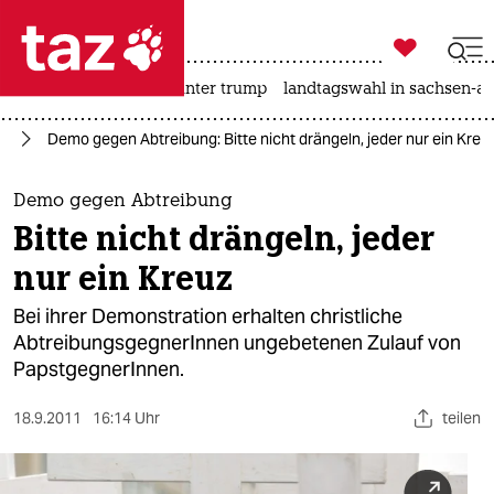

taz zahl ich
nahost-konflikt
usa unter trump
landtagswahl in sachsen-an

taz zahl ich
in
Demo gegen Abtreibung: Bitte nicht drängeln, jeder nur ein Kreu
taz zahl ich
themen
Demo gegen Abtreibung
Bitte nicht drängeln, jeder
politik
nur ein Kreuz
öko
Bei ihrer Demonstration erhalten christliche
AbtreibungsgegnerInnen ungebetenen Zulauf von
gesellschaft
PapstgegnerInnen.
kultur
18.9.2011
16:14 Uhr
teilen
sport