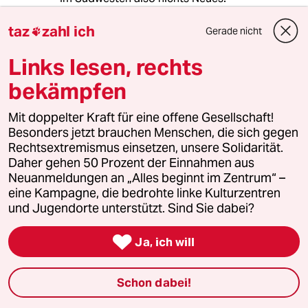
Die Auffassung der einen Seite ist also die
taz
zahl ich
Gerade nicht

reine Wahrheit, die der anderen Seite die Lüge
schlechthin.
Links lesen, rechts
bekämpfen
Die Darstellung der Auffassungen beider
Seiten ist also eine Lüge, der Fakt, dass auch
Mit doppelter Kraft für eine offene Gesellschaft!
die Grünen für den Ausstieg agierten und
Besonders jetzt brauchen Menschen, die sich gegen
warben und die Ihnen zur Verfügung stehenden
Rechtsextremismus einsetzen, unsere Solidarität.
Steuermittel und Möglichkeiten mindestens
Daher gehen 50 Prozent der Einnahmen aus
ebenso intensiv nutzten, wird einfach
Neuanmeldungen an „Alles beginnt im Zentrum“ –
verschwiegen und sich wieder eine eigene
eine Kampagne, die bedrohte linke Kulturzentren
Wahrheit erschaffen.
und Jugendorte unterstützt. Sind Sie dabei?
Der Verkehrsminister schaffte in seinem

Ministerium eigens eine Vielzahl neuer Stellen
Ja, ich will
und richtete eine Tast-force ein, tourte auf
Kosten des Steuerzahlers ebenso über Land
Schon dabei!
wie OB Palmer u.a., gab Gutachten in Auftrag
und zahlte diese aus Steuermitteln usw..