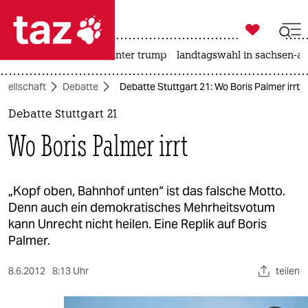

taz zahl ich
nahost-konflikt
usa unter trump
landtagswahl in sachsen-an

taz zahl ich
esellschaft
Debatte
Debatte Stuttgart 21: Wo Boris Palmer irrt
taz zahl ich
Debatte Stuttgart 21
themen
Wo Boris Palmer irrt
politik
öko
„Kopf oben, Bahnhof unten“ ist das falsche Motto.
Denn auch ein demokratisches Mehrheitsvotum
gesellschaft
kann Unrecht nicht heilen. Eine Replik auf Boris
Palmer.
kultur
8.6.2012
8:13 Uhr
teilen
sport