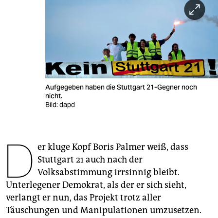
berlin
nord
wahrheit
verlag
verlag
Aufgegeben haben die Stuttgart 21-Gegner noch
nicht.
veranstaltungen
Bild: dapd
shop
D
fragen & hilfe
er kluge Kopf Boris Palmer weiß, dass
Stuttgart 21 auch nach der
unterstützen
Volksabstimmung irrsinnig bleibt.
abo
Unterlegener Demokrat, als der er sich sieht,
verlangt er nun, das Projekt trotz aller
genossenschaft
Täuschungen und Manipulationen umzusetzen.