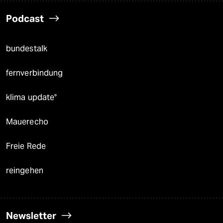
Podcast
bundestalk
fernverbindung
klima update°
Mauerecho
Freie Rede
reingehen
Newsletter