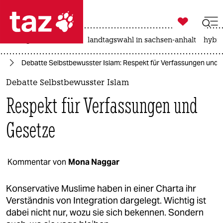

taz zahl ich
niedrigwasser
rente
landtagswahl in sachsen-anhalt
hybri

taz zahl ich
te
Debatte Selbstbewusster Islam: Respekt für Verfassungen und 
taz zahl ich
Debatte Selbstbewusster Islam
themen
Respekt für Verfassungen und
politik
Gesetze
öko
gesellschaft
Kommentar von
Mona Naggar
kultur
Konservative Muslime haben in einer Charta ihr
Verständnis von Integration dargelegt. Wichtig ist
sport
dabei nicht nur, wozu sie sich bekennen. Sondern