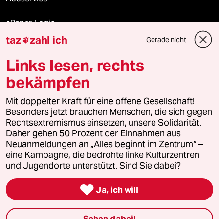
ePaper Login
taz
zahl ich
Gerade nicht

Downloads für Abonnierende
Links lesen, rechts
bekämpfen
© 2026 taz Verlags und Vertriebs GmbH
Mit doppelter Kraft für eine offene Gesellschaft!
Alle Rechte vorbehalten. Bei rechtlichen Fragen oder für Genehmigungen
wenden Sie sich bitte an
lizenzen@taz.de
Besonders jetzt brauchen Menschen, die sich gegen
Rechtsextremismus einsetzen, unsere Solidarität.
Daher gehen 50 Prozent der Einnahmen aus
Feedback
Redaktionsstatut
Kommune-Richtlinien
KI-
Neuanmeldungen an „Alles beginnt im Zentrum“ –
eine Kampagne, die bedrohte linke Kulturzentren
Leitlinie
Informant
Datenschutz
Impressum
AGB
und Jugendorte unterstützt. Sind Sie dabei?
Seitenwende
Einwilligungen widerrufen (Ads)

Ja, ich will
Schon dabei!