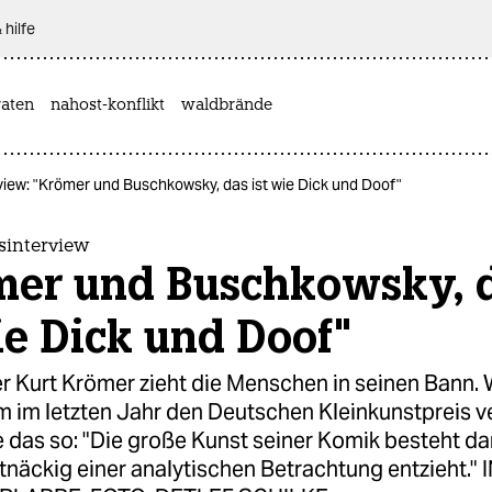
 hilfe
aten
nahost-konflikt
waldbrände
iew: "Krömer und Buschkowsky, das ist wie Dick und Doof"
interview
mer und Buschkowsky, 
ie Dick und Doof"
r Kurt Krömer zieht die Menschen in seinen Bann.
hm im letzten Jahr den Deutschen Kleinkunstpreis ve
das so: "Die große Kunst seiner Komik besteht dar
rtnäckig einer analytischen Betrachtung entzieht."