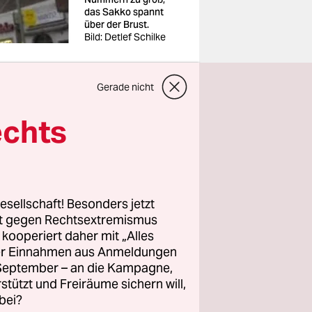
das Sakko spannt
über der Brust.
Bild: Detlef Schilke
Gerade nicht
t Ihrem
echts
rden?
esellschaft! Besonders jetzt
rt gegen Rechtsextremismus
z kooperiert daher mit „Alles
ller Einnahmen aus Anmeldungen
. September – an die Kampagne,
rstützt und Freiräume sichern will,
bei?