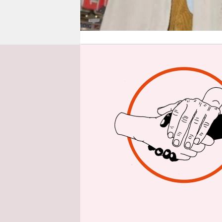
epaper login
taz: Guten
bürgerlic