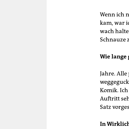
Wenn ich n
kam, war i
wach halte
Schnauze z
Wie lange 
Jahre. All
weggeguckt:
Komik. Ich
Auftritt s
Satz vorge
In Wirklic