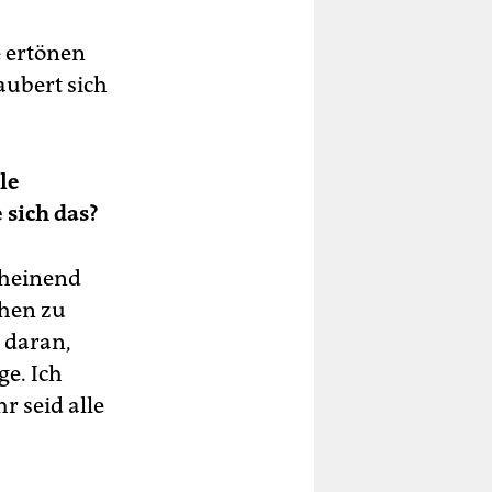
e ertönen
zaubert sich
le
 sich das?
cheinend
chen zu
 daran,
ge. Ich
r seid alle