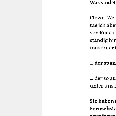
Was sind S
Clown. Wen
tue ich abe
von Roncal
ständig hin
moderner C
…
der spa
… der so a
unter uns l
Sie haben
Fernsehsta