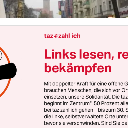
taz
zahl ich

 Tag, Herr Krömer. Oder möchten Sie lieber mi
Links lesen, r
hen Namen Alexander Bojcan angesprochen we
bekämpfen
Mit doppelter Kraft für eine offene G
brauchen Menschen, die sich vor O
einsetzen, unsere Solidarität. Die ta
beginnt im Zentrum“. 50 Prozent a
bei taz zahl ich gehen – bis zum 30
die linke, selbstverwaltete Orte unte
bevor sie verschwinden. Sind Sie da