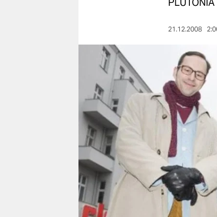
berlin
PLUTONIA 
nord
21.12.2008
2:0
wahrheit
verlag
verlag
veranstaltungen
shop
fragen & hilfe
unterstützen
abo
genossenschaft