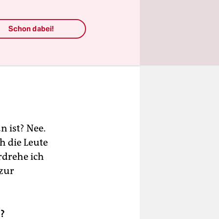
Schon dabei!
 ist? Nee.
h die Leute
rdrehe ich
 zur
e?