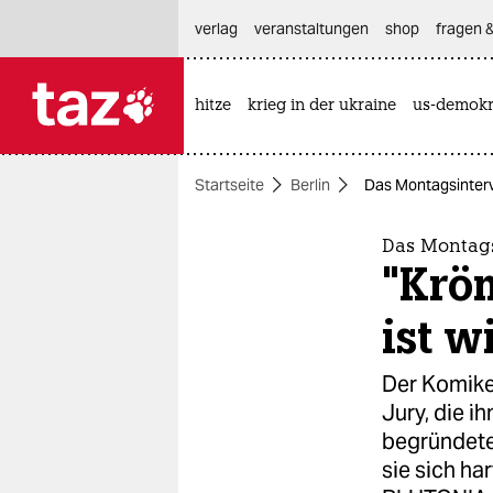
hautnavigation anspringen
hauptinhalt anspringen
footer anspringen
verlag
veranstaltungen
shop
fragen &
hitze
krieg in der ukraine
us-demokr

taz zahl ich
taz zahl ich
Startseite
Berlin
Das Montagsinterv
themen
politik
Das Montags
"Krö
öko
ist w
gesellschaft
Der Komike
kultur
Jury, die i
begründete 
sport
sie sich ha