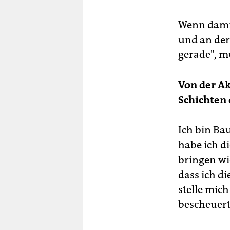
Wenn damit
und an der 
gerade", mu
Von der Ak
Schichten 
Ich bin Ba
habe ich d
bringen wi
dass ich di
stelle mich
bescheuert.