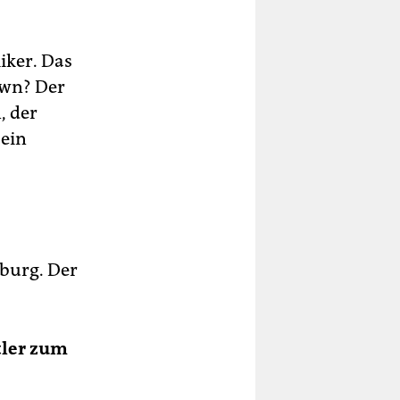
iker. Das
own? Der
, der
 ein
nburg. Der
tler zum