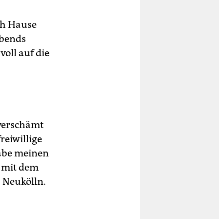
ch Hause
abends
oll auf die
 verschämt
reiwillige
habe meinen
h mit dem
 Neukölln.