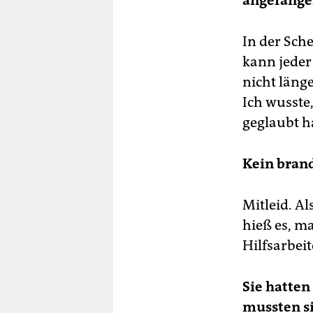
angefange
In der Sche
kann jeder
nicht länge
Ich wusste
geglaubt h
Kein bran
Mitleid. Al
hieß es, m
Hilfsarbei
Sie hatten
mussten si