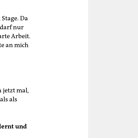
 Stage. Da
 darf nur
rte Arbeit.
te an mich
 jetzt mal,
ls als
rlernt und