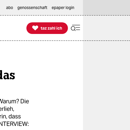
abo
genossenschaft
epaper login

taz zahl ich
taz zahl ich
das
 Warum? Die
rlieh,
in, dass
 INTERVIEW: