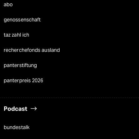
abo
genossenschaft
taz zahl ich
recherchefonds ausland
panterstiftung
panterpreis 2026
Podcast
bundestalk