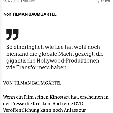
berlin
15.4.2015
0:00 Uhr
teilen
nord
Von
TILMAN BAUMGÄRTEL
wahrheit

verlag
verlag
So eindringlich wie Lee hat wohl noch
niemand die globale Macht gezeigt, die
veranstaltungen
gigantische Hollywood-Produktionen
shop
wie Transformers haben
fragen & hilfe
VON
TILMAN BAUMGÄRTEL
unterstützen
abo
Wenn ein Film seinen Kinostart hat, erscheinen in
der Presse die Kritiken. Auch eine DVD-
genossenschaft
Veröffentlichung kann noch Anlass zur