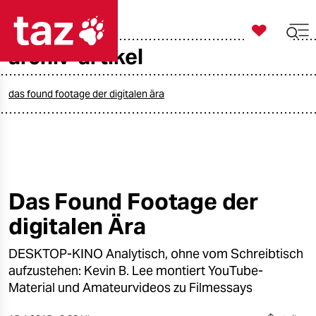

taz zahl ich
archiv-artikel

taz zahl ich
taz zahl ich
das found footage der digitalen ära
themen
politik
öko
Das Found Footage der
digitalen Ära
gesellschaft
DESKTOP-KINO Analytisch, ohne vom Schreibtisch
kultur
aufzustehen: Kevin B. Lee montiert YouTube-
sport
Material und Amateurvideos zu Filmessays