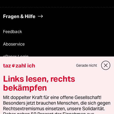
Fragen & Hilfe
Feedback
Aboservice
ePaper Login
taz
zahl ich
Gerade nicht

Downloads für Abonnierende
Links lesen, rechts
bekämpfen
© 2026 taz Verlags und Vertriebs GmbH
Alle Rechte vorbehalten. Bei rechtlichen Fragen oder für Genehmigungen
Mit doppelter Kraft für eine offene Gesellschaft!
wenden Sie sich bitte an
lizenzen@taz.de
Besonders jetzt brauchen Menschen, die sich gegen
Rechtsextremismus einsetzen, unsere Solidarität.