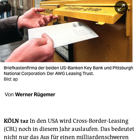
berlin
nord
wahrheit
verlag
verlag
veranstaltungen
Briefkastenfirma der beiden US-Banken Key Bank und Pittsburgh
National Corporation: Der AWG Leasing Trust.
shop
Bild: ap
fragen & hilfe
Von
Werner Rügemer
unterstützen
abo
KÖLN
taz
In den USA wird Cross-Border-Leasing
(CBL) noch in diesem Jahr auslaufen. Das bedeutet
genossenschaft
nicht nur das Aus für einen milliardenschweren