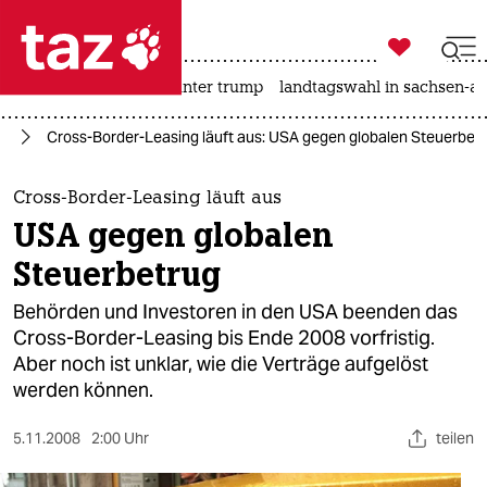

taz zahl ich
nahost-konflikt
usa unter trump
landtagswahl in sachsen-an

taz zahl ich
ie
Cross-Border-Leasing läuft aus: USA gegen globalen Steuerbet
taz zahl ich
themen
Cross-Border-Leasing läuft aus
USA gegen globalen
politik
Steuerbetrug
öko
Behörden und Investoren in den USA beenden das
Cross-Border-Leasing bis Ende 2008 vorfristig.
gesellschaft
Aber noch ist unklar, wie die Verträge aufgelöst
werden können.
kultur
sport
5.11.2008
2:00 Uhr
teilen