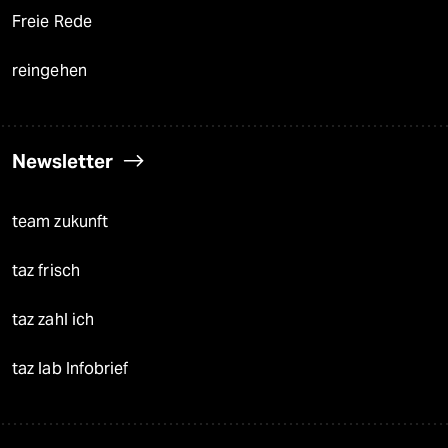
Freie Rede
reingehen
Newsletter
team zukunft
taz frisch
taz zahl ich
taz lab Infobrief