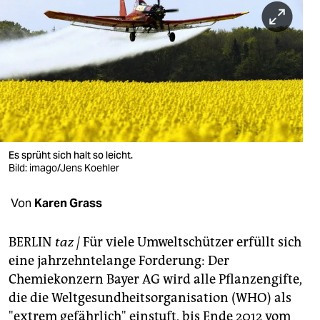
berlin
nord
wahrheit
verlag
verlag
veranstaltungen
Es sprüht sich halt so leicht.
Bild: imago/Jens Koehler
shop
Von
Karen Grass
fragen & hilfe
unterstützen
BERLIN
taz |
Für viele Umweltschützer erfüllt sich
eine jahrzehntelange Forderung: Der
abo
Chemiekonzern Bayer AG wird alle Pflanzengifte,
genossenschaft
die die Weltgesundheitsorganisation (WHO) als
"extrem gefährlich" einstuft, bis Ende 2012 vom