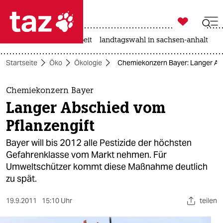

taz zahl ich
autowahn
hitze
arbeit
landtagswahl in sachsen-anhalt

taz zahl ich
Startseite
Öko
Ökologie
Chemiekonzern Bayer: Langer Ab
taz zahl ich
themen
Chemiekonzern Bayer
Langer Abschied vom
politik
Pflanzengift
öko
Bayer will bis 2012 alle Pestizide der höchsten
Gefahrenklasse vom Markt nehmen. Für
gesellschaft
Umweltschützer kommt diese Maßnahme deutlich
zu spät.
kultur
sport
19.9.2011
15:10 Uhr
teilen