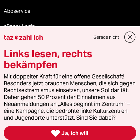
Aboservice
ePaper Login
taz
zahl ich
Gerade nicht

Downloads für Abonnierende
Links lesen, rechts
bekämpfen
© 2026 taz Verlags und Vertriebs GmbH
Mit doppelter Kraft für eine offene Gesellschaft!
Alle Rechte vorbehalten. Bei rechtlichen Fragen oder für Genehmigungen
wenden Sie sich bitte an
lizenzen@taz.de
Besonders jetzt brauchen Menschen, die sich gegen
Rechtsextremismus einsetzen, unsere Solidarität.
Daher gehen 50 Prozent der Einnahmen aus
Feedback
Redaktionsstatut
Kommune-Richtlinien
KI-
Neuanmeldungen an „Alles beginnt im Zentrum“ –
eine Kampagne, die bedrohte linke Kulturzentren
Leitlinie
Informant
Datenschutz
Impressum
AGB
und Jugendorte unterstützt. Sind Sie dabei?
Seitenwende
Einwilligungen widerrufen (Ads)

Ja, ich will