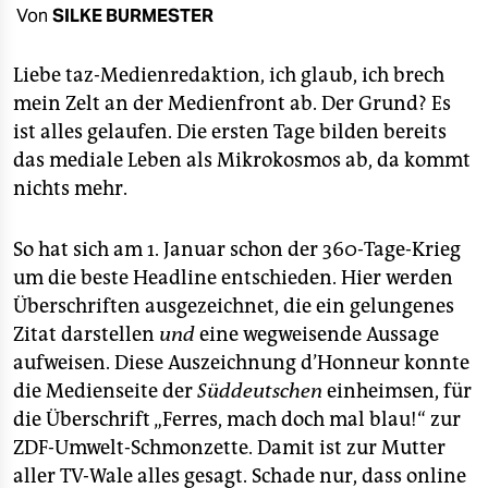
berlin
Von
SILKE BURMESTER
nord
Liebe taz-Medienredaktion, ich glaub, ich brech
wahrheit
mein Zelt an der Medienfront ab. Der Grund? Es
ist alles gelaufen. Die ersten Tage bilden bereits
verlag
das mediale Leben als Mikrokosmos ab, da kommt
nichts mehr.
verlag
veranstaltungen
So hat sich am 1. Januar schon der 360-Tage-Krieg
shop
um die beste Headline entschieden. Hier werden
Überschriften ausgezeichnet, die ein gelungenes
fragen & hilfe
Zitat darstellen
und
eine wegweisende Aussage
unterstützen
aufweisen. Diese Auszeichnung d’Honneur konnte
die Medienseite der
Süddeutschen
einheimsen, für
abo
die Überschrift „Ferres, mach doch mal blau!“ zur
ZDF-Umwelt-Schmonzette. Damit ist zur Mutter
genossenschaft
aller TV-Wale alles gesagt. Schade nur, dass online