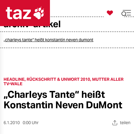

taz zahl ich
archiv-artikel

taz zahl ich
taz zahl ich
„charleys tante“ heißt konstantin neven dumont
themen
politik
HEADLINE, RÜCKSCHRITT & UNWORT 2010, MUTTER ALLER
öko
TV-WALE
„Charleys Tante“ heißt
gesellschaft
Konstantin Neven DuMont
kultur
sport
6.1.2010
0:00 Uhr
teilen