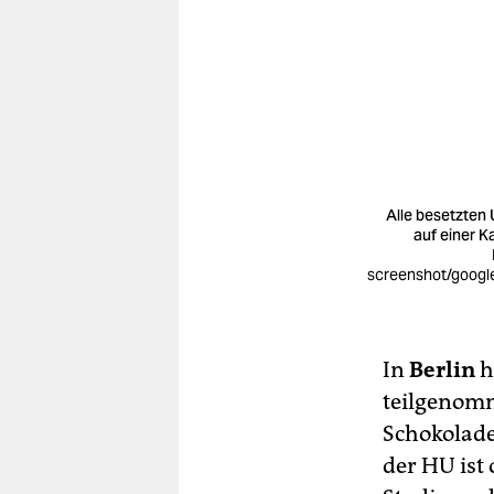
Alle besetzten 
auf einer Ka
screenshot/goog
In
Berlin
h
teilgenomm
Schokolade
der HU ist