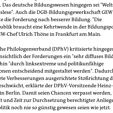
". Das deutsche Bildungswesen hingegen sei "Welts
uslese". Auch die DGB-Bildungsgewerkschaft GEW
te die Forderung nach besserer Bildung. "Die
blik braucht eine Kehrtwende in der Bildungspol
EW-Chef Ulrich Thöne in Frankfurt am Main.
he Philologenverband (DPhV) kritisierte hingegen
insichtlich der Forderungen ein "sehr diffuses Bi
hin "durch linksextreme und politikunfähige
onen entscheidend mitgestaltet werden". Dadurc
ete Verbesserungen ausgerichtete Stoßrichtung d
geschwächt, erklärte der DPhV-Vorsitzende Heinz
in Berlin. Damit seien Chancen verpasst worden, 
t und Zeit zur Durchsetzung berechtigter Anliege
itik noch nie so günstig gewesen seien wie jetzt.