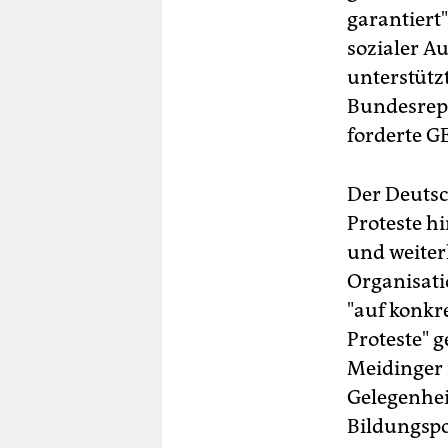
garantiert
sozialer A
unterstütz
Bundesrepu
forderte G
Der Deutsc
Proteste h
und weiter
Organisati
"auf konkr
Proteste" 
Meidinger 
Gelegenhei
Bildungspol