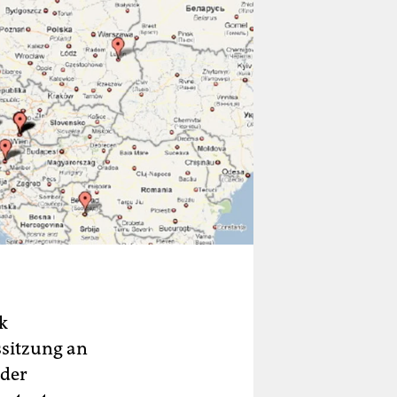
k
ssitzung an
 der