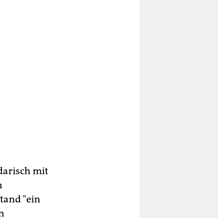
darisch mit
n
tand "ein
n