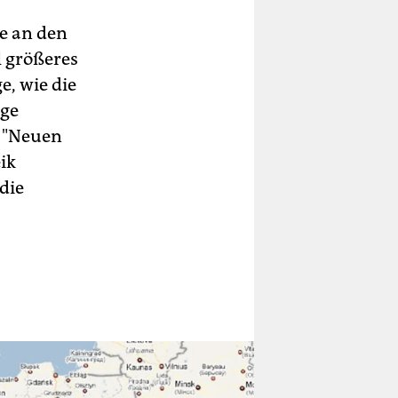
ge an den
l größeres
e, wie die
nge
r "Neuen
ik
die