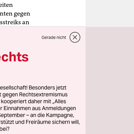
eiten
nten gegen
sstreiks an
n
Gerade nicht
n.
Wiesbaden.
echts
erbst"
Hannover,
esellschaft! Besonders jetzt
 während
rt gegen Rechtsextremismus
Am 10.
z kooperiert daher mit „Alles
ller Einnahmen aus Anmeldungen
. September – an die Kampagne,
nter dem
rstützt und Freiräume sichern will,
am
bei?