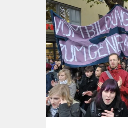
berlin
nord
wahrheit
verlag
verlag
veranstaltungen
shop
fragen & hilfe
unterstützen
abo
genossenschaft