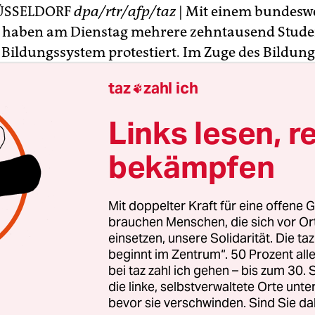
ÜSSELDORF
dpa/
rtr/afp/taz
| Mit einem bundesw
g haben am Dienstag mehrere zehntausend Stude
Bildungssystem protestiert. Im Zuge des Bildung
ten und Schulen gab es nach Veranstalterangabe
taz
zahl ich

tionen und Kundgebungen in mehr als 50 Städte
kte waren unter anderem Berlin, München und 
Links lesen, r
stag sollte nach Angaben einer Sprecherin des
bekämpfen
reik-Bündnisses den "Auftakt zu einem heißen H
 Demonstration gab es unter anderem in Köln, 
Mit doppelter Kraft für eine offene G
Essen und Bonn. Weitere Proteste sind demnach
brauchen Menschen, die sich vor O
 November beginnenden Aktionswoche geplant. 
einsetzen, unsere Solidarität. Die ta
beginnt im Zentrum“. 50 Prozent a
ollen Studenten beim Treffen der
bei taz zahl ich gehen – bis zum 30
sterkonferenz (KMK) in Bonn demonstrieren. U
die linke, selbstverwaltete Orte unte
tusminister nachsitzen" ist dabei eine Blockade 
bevor sie verschwinden. Sind Sie da