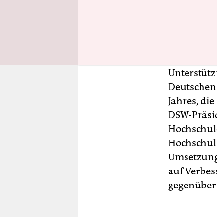
Tagungsort
Der bereit
allem gege
Bachelor- 
Unterstütz
Deutschen 
Jahres, die
DSW-Präsid
Hochschule
Hochschuls
Umsetzung 
auf Verbes
gegenüber