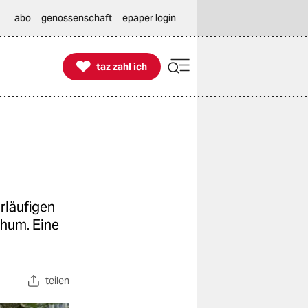
abo
genossenschaft
epaper login

taz zahl ich
taz zahl ich
rläufigen
hum. Eine
teilen