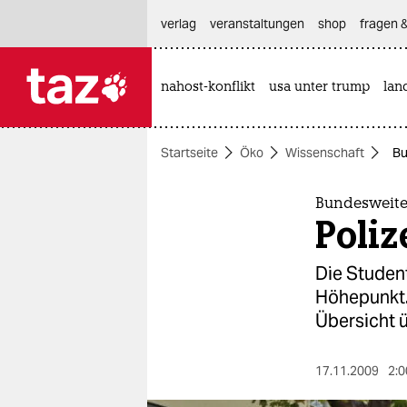
hautnavigation anspringen
hauptinhalt anspringen
footer anspringen
verlag
veranstaltungen
shop
fragen &
nahost-konflikt
usa unter trump
lan

taz zahl ich
taz zahl ich
Startseite
Öko
Wissenschaft
Bu
themen
politik
Bundesweite
Poliz
öko
Die Student
gesellschaft
Höhepunkt.
Übersicht ü
kultur
sport
17.11.2009
2:0