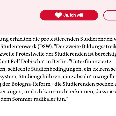
 der KMK geplant.

Ja, ich will
s im Sommer begonnene Bildungsstreik richtet si
n die im Zuge der Bologna-Reform eingeführten
und Masterstudiengänge sowie gegen Studienge
ung erhielten die protestierenden Studierenden
Studentenwerk (DSW). "Der zweite Bildungsstreik
 zweite Protestwelle der Studierenden ist berechtig
ent Rolf Dobischat in Berlin. "Unterfinanzierte
n, schlechte Studienbedingungen, ein extrem sel
ystem, Studiengebühren, eine absolut mangelha
der Bologna-Reform - die Studierenden pochen 
serungen, und ich kann nicht erkennen, dass sie 
 dem Sommer radikaler tun."