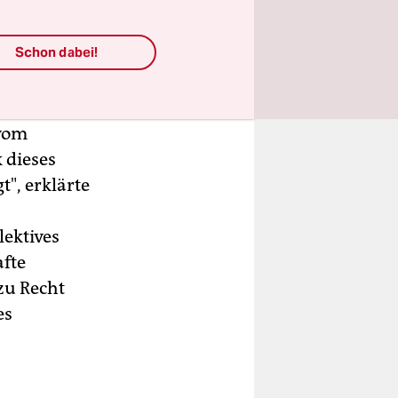
Schon dabei!
ch vor
 neuen
bühren.
 vom
 dieses
t", erklärte
ektives
fte
zu Recht
es