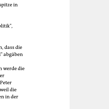
pitze in
itik",
, dass die
ld" abgäben
h werde die
er
-Peter
weil die
n in der