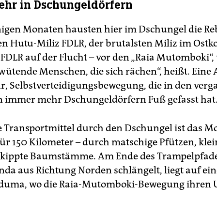
hr in Dschungeldörfern
nigen Monaten hausten hier im Dschungel die Re
n Hutu-Miliz FDLR, der brutalsten Miliz im Ostk
ie FDLR auf der Flucht – vor den „Raia Mutomboki“,
„wütende Menschen, die sich rächen“, heißt. Eine 
, Selbstverteidigungsbewegung, die in den ver
 immer mehr Dschungeldörfern Fuß gefasst hat
e Transportmittel durch den Dschungel ist das M
ür 150 Kilometer – durch matschige Pfützen, klei
kippte Baumstämme. Am Ende des Trampelpfades
da aus Richtung Norden schlängelt, liegt auf e
Nduma, wo die Raia-Mutomboki-Bewegung ihren 