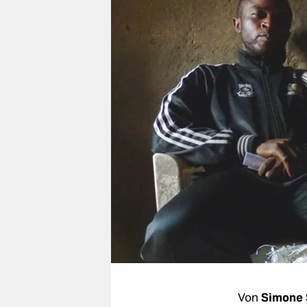
berlin
nord
wahrheit
verlag
verlag
veranstaltungen
shop
fragen & hilfe
unterstützen
abo
genossenschaft
Von
Simone 