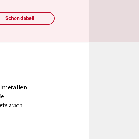
Schon dabei!
elmetallen
ie
ets auch