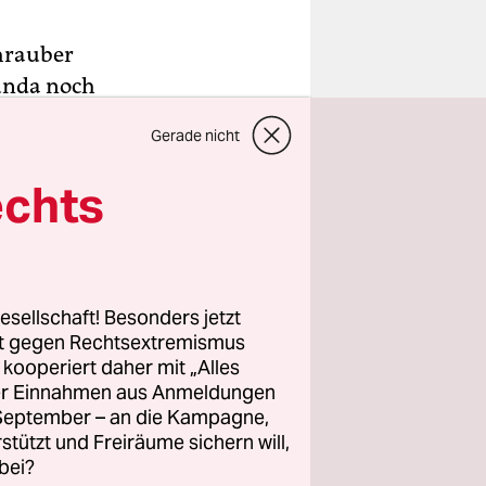
chrauber
unda noch
meter von
Gerade nicht
echts
liefert
Entladen
en Erzen
esellschaft! Besonders jetzt
rt gegen Rechtsextremismus
z kooperiert daher mit „Alles
ller Einnahmen aus Anmeldungen
. September – an die Kampagne,
rstützt und Freiräume sichern will,
bei?