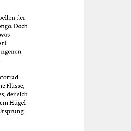
bellen der
ongo. Doch
 was
Art
gangenen
.
otorrad.
ne Flüsse,
, der sich
inem Hügel
Ursprung