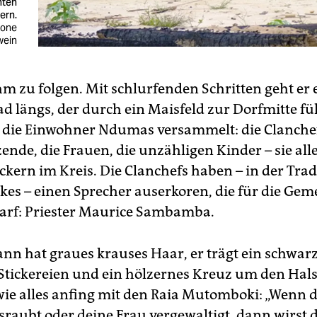
nten
ern.
mone
wein
hm zu folgen. Mit schlurfenden Schritten geht er
d längs, der durch ein Maisfeld zur Dorfmitte fü
 die Einwohner Ndumas versammelt: die Clanchef
ende, die Frauen, die unzähligen Kinder – sie alle
ckern im Kreis. Die Clanchefs haben – in der Trad
kes – einen Sprecher auserkoren, die für die Gem
arf: Priester Maurice Sambamba.
ann hat graues krauses Haar, er trägt ein schwarz
tickereien und ein hölzernes Kreuz um den Hals
 wie alles anfing mit den Raia Mutomboki: „Wenn 
raubt oder deine Frau vergewaltigt, dann wirst 