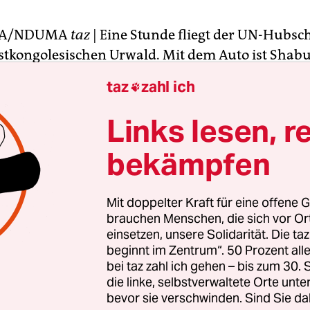
DA/NDUMA
taz
| Eine Stunde fliegt der UN-Hubs
stkongolesischen Urwald. Mit dem Auto ist Shab
t zugänglich – die Enklave liegt knapp 400 Kilo
taz
zahl ich

Provinzhauptstadt Bukavu entfernt.
Links lesen, r
scht Hochbetrieb in Shabunda, eine kleine
bekämpfen
aschine landet neben dem UN-Hubschrauber. Sie 
ster, Plastiksandalen und Bierdosen. Nach dem 
Männer schwere Säcke herbei, die randvoll mit d
Mit doppelter Kraft für eine offene G
Kassiterit gefüllt sind.
brauchen Menschen, die sich vor O
einsetzen, unsere Solidarität. Die ta
beginnt im Zentrum“. 50 Prozent a
bei taz zahl ich gehen – bis zum 30
die linke, selbstverwaltete Orte unte
bevor sie verschwinden. Sind Sie da