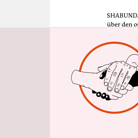
epaper login
SHABUN
über den o
immer nich
Süd-Kivus 
Heute herr
Propellerm
Wasserkani
schleppen 
Coltan und 