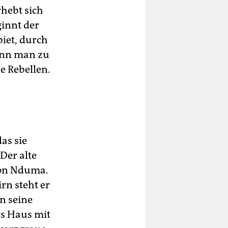
rhebt sich
innt der
iet, durch
enn man zu
e Rebellen.
as sie
Der alte
von Nduma.
rn steht er
n seine
es Haus mit