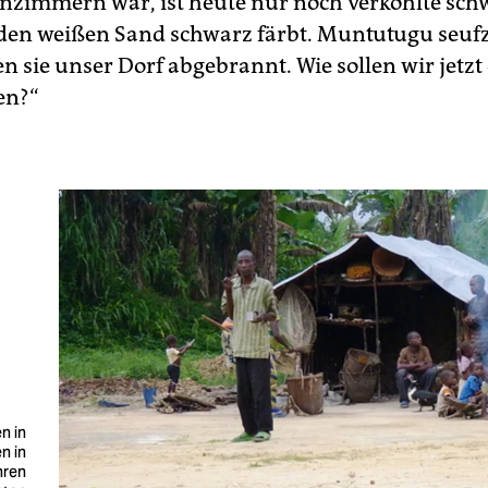
enzimmern war, ist heute nur noch verkohlte sc
 den weißen Sand schwarz färbt. Muntutugu seufzt
n sie unser Dorf abgebrannt. Wie sollen wir jetzt
en?“
n in
n in
hren