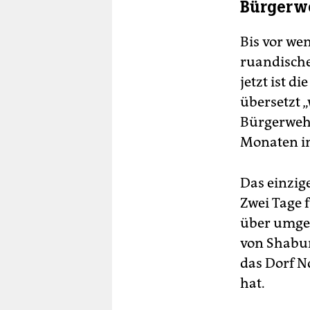
Bürgerwe
Bis vor we
ruandische
jetzt ist d
übersetzt 
Bürgerwehr
Monaten in
Das einzig
Zwei Tage f
über umge
von Shabun
das Dorf 
hat.