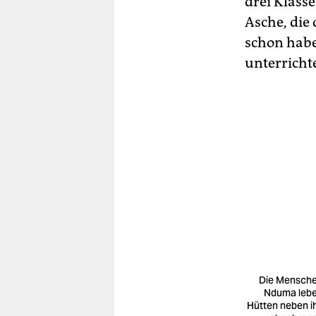
drei Klass
Asche, die
schon habe
unterricht
Die Mensche
Nduma lebe
Hütten neben i