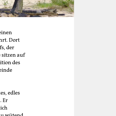
 einen
hrt. Dort
s, der
 sitzen auf
ition des
einde
es, edles
. Er
dich
du wütend.