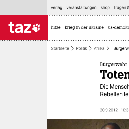
hautnavigation anspringen
hauptinhalt anspringen
footer anspringen
verlag
veranstaltungen
shop
fragen &
hitze
krieg in der ukraine
us-demokr

taz zahl ich
taz zahl ich
Startseite
Politik
Afrika
Bürgerwe
themen
politik
Bürgerwehr 
Tote
öko
Die Mensch
gesellschaft
Rebellen le
kultur
20.9.2012
10:3
sport