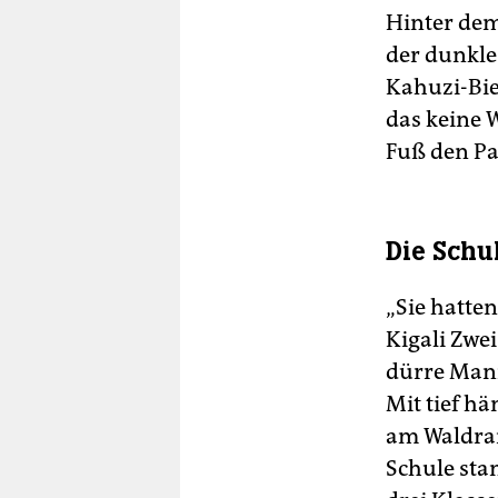
Hinter dem
der dunkle
Kahuzi-Bie
das keine 
Fuß den Par
Die Schu
„Sie hatten
Kigali Zwe
dürre Mann
Mit tief h
am Waldran
Schule sta