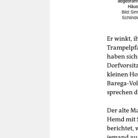
abgebran
Häus
Bild: Si
Schlind
Er winkt, i
Trampelpfa
haben sich
Dorfvorsitz
kleinen Ho
Barega-Vol
sprechen d
Der alte M
Hemd mit S
berichtet,
jemand aus