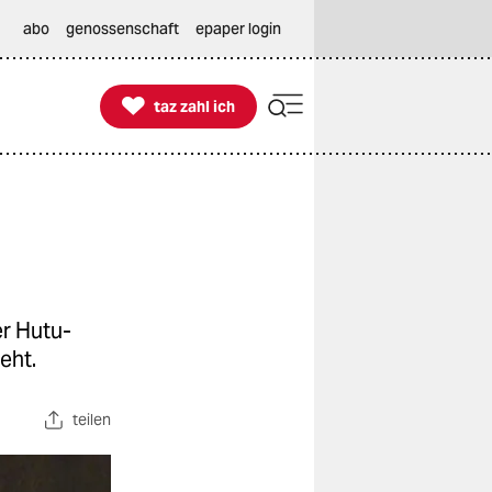
abo
genossenschaft
epaper login

taz zahl ich
taz zahl ich
r Hutu-
eht.
teilen