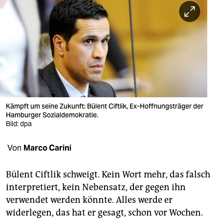
berlin
nord
wahrheit
verlag
verlag
veranstaltungen
Kämpft um seine Zukunft: Bülent Ciftlik, Ex-Hoffnungsträger der
Hamburger Sozialdemokratie.
shop
Bild: dpa
fragen & hilfe
Von
Marco Carini
unterstützen
Bülent Ciftlik schweigt. Kein Wort mehr, das falsch
abo
interpretiert, kein Nebensatz, der gegen ihn
verwendet werden könnte. Alles werde er
genossenschaft
widerlegen, das hat er gesagt, schon vor Wochen.