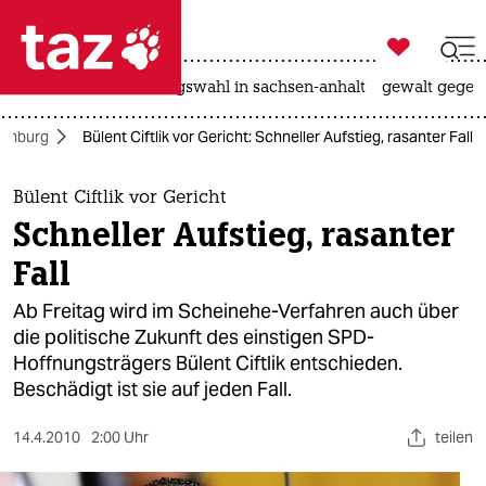

taz zahl ich
hitze
surfen
landtagswahl in sachsen-anhalt
gewalt gegen

taz zahl ich
amburg
Bülent Ciftlik vor Gericht: Schneller Aufstieg, rasanter Fall
taz zahl ich
themen
Bülent Ciftlik vor Gericht
Schneller Aufstieg, rasanter
politik
Fall
öko
Ab Freitag wird im Scheinehe-Verfahren auch über
die politische Zukunft des einstigen SPD-
gesellschaft
Hoffnungsträgers Bülent Ciftlik entschieden.
Beschädigt ist sie auf jeden Fall.
kultur
sport
14.4.2010
2:00 Uhr
teilen