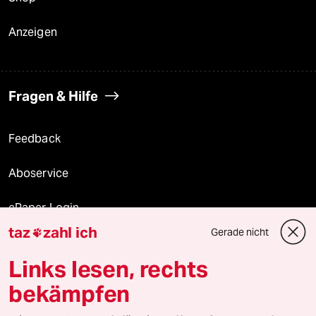
Anzeigen
Fragen & Hilfe
Feedback
Aboservice
ePaper Login
taz
zahl ich
Gerade nicht

Downloads für Abonnierende
Links lesen, rechts
bekämpfen
© 2026 taz Verlags und Vertriebs GmbH