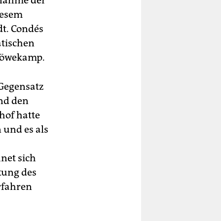
snahme der
iesem
dt. Condés
atischen
Röwekamp.
 Gegensatz
nd den
hof hatte
 und es als
net sich
tung des
erfahren