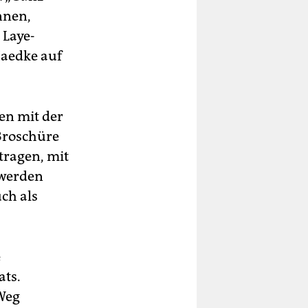
nnen,
 Laye-
Haedke auf
en mit der
Broschüre
tragen, mit
 werden
ch als
e
ats.
 Weg