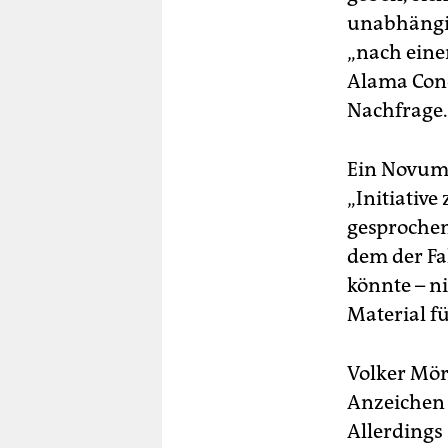
unabhängi
„nach eine
Alama Cond
Nachfrage.
Ein Novum 
„Initiativ
gesprochen 
dem der Fa
könnte – n
Material fü
Volker Mör
Anzeichen 
Allerdings 