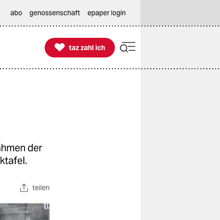
abo
genossenschaft
epaper login

taz zahl ich
taz zahl ich
ahmen der
ktafel.
teilen