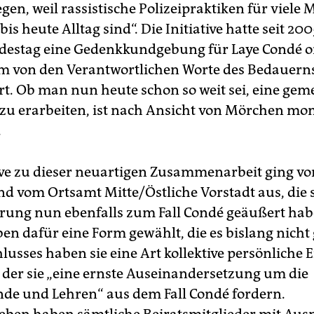
gen, weil rassistische Polizeipraktiken für viele
is heute Alltag sind“. Die Initiative hatte seit 200
destag eine Gedenkkundgebung für Laye Condé o
m von den Verantwortlichen Worte des Bedauern
rt. Ob man nun heute schon so weit sei, eine ge
zu erarbeiten, ist nach Ansicht von Mörchen m
.
tive zu dieser neuartigen Zusammenarbeit ging v
nd vom Ortsamt Mitte/Östliche Vorstadt aus, die 
ärung nun ebenfalls zum Fall Condé geäußert hab
en dafür eine Form gewählt, die es bislang nicht 
lusses haben sie eine Art kollektive persönliche 
n der sie „eine ernste Auseinandersetzung um die
de und Lehren“ aus dem Fall Condé fordern.