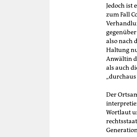
Jedoch ist 
zum Fall C
Verhandlun
gegenüber 
also nach 
Haltung nu
Anwältin d
als auch d
„durchaus 
Der Ortsam
interpretie
Wortlaut u
rechtsstaa
Generation