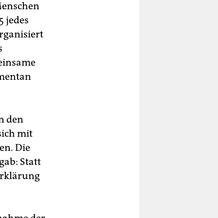
 Menschen
5 jedes
rganisiert
s
meinsame
omentan
on den
sich mit
en. Die
gab: Statt
Erklärung