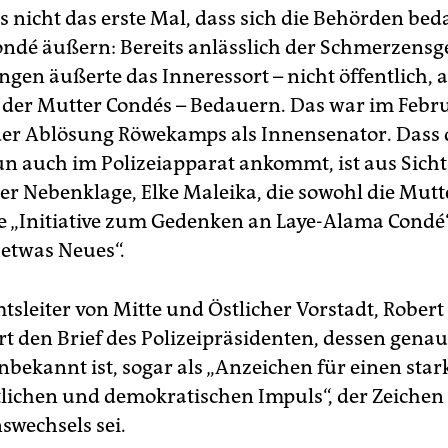
es nicht das erste Mal, dass sich die Behörden be
ondé äußern: Bereits anlässlich der Schmerzensg
gen äußerte das Inneressort – nicht öffentlich, 
der Mutter Condés – Bedauern. Das war im Febr
der Ablösung Röwekamps als Innensenator. Dass 
n auch im Polizeiapparat ankommt, ist aus Sicht
er Nebenklage, Elke Maleika, die sowohl die Mut
ie „Initiative zum Gedenken an Laye-Alama Condé“ 
etwas Neues“.
tsleiter von Mitte und Östlicher Vorstadt, Robert
rt den Brief des Polizeipräsidenten, dessen gena
nbekannt ist, sogar als „Anzeichen für einen sta
tlichen und demokratischen Impuls“, der Zeichen
swechsels sei.