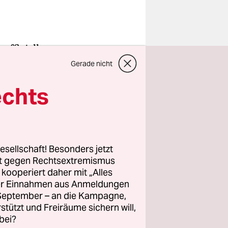
offiziell
004 nach
Gerade nicht
mitteln
echts
 Jahr ins
ndés
esellschaft! Besonders jetzt
rt gegen Rechtsextremismus
eue
z kooperiert daher mit „Alles
r dem
ller Einnahmen aus Anmeldungen
. September – an die Kampagne,
e
rstützt und Freiräume sichern will,
r Klärung
bei?