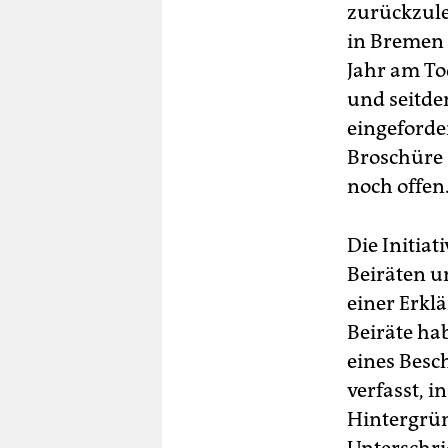
zurückzule
in Bremen b
Jahr am To
und seitde
eingeforde
Broschüre 
noch offen
Die Initia
Beiräten u
einer Erkl
Beiräte hab
eines Besch
verfasst, i
Hintergrün