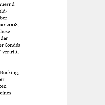
dauernd
eld-
aber
uar 2008,
diese
 der
ter Condés
vertritt,
 Bücking,
uer
rken
 eines