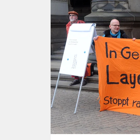
berlin
nord
wahrheit
verlag
verlag
veranstaltungen
shop
fragen & hilfe
unterstützen
abo
genossenschaft