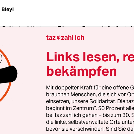
 Bleyl
Polizei schlägt neue Töne an: Erstmals äußert sie 
taz
zahl ich
ber den gewaltsamen Tod von Laye Condé, der 2

sweisen Verabreichung großer Mengen von Brech
Links lesen, r
zeipräsident Lutz Müller, der erst im vergangenen
at einen entsprechenden Brief an die Mutter Co
bekämpfen
n.
Mit doppelter Kraft für eine offene G
um in der Vahr, wo Condé starb, möchte Müller
brauchen Menschen, die sich vor O
eise eine Gedenktafel anbringen lassen. Diese n
einsetzen, unsere Solidarität. Die ta
r Bremer Polizei ist insbesondere bedeutsam vo
beginnt im Zentrum“. 50 Prozent a
bei taz zahl ich gehen – bis zum 30
d, dass dem derzeit laufenden Condé-Prozess di
die linke, selbstverwaltete Orte unte
g droht – was einem juristischen Versagen bei de
bevor sie verschwinden. Sind Sie da
fragen gleich käme.