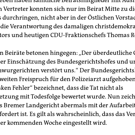
eben haben sämtliche Beiratsmitglieder mit Au
 Vertreter konnten sich nur im Beirat Mitte zu d
 durchringen, nicht aber in der Östlichen Vorsta
in die Verantwortung des damaligen christdemokr
tors und heutigen CDU-Fraktionschefs Thomas 
n Beiräte betonen hingegen: „Der überdeutliche
er Einschätzung des Bundesgerichtshofes und u
wurgerichten verstört uns.“ Der Bundesgerichts
weiten Freispruch für den Polizeiarzt aufgehoben
sken Fehler“ bezeichnet, dass die Tat nicht als
etzung mit Todesfolge bewertet wurde. Nun zeich
as Bremer Landgericht abermals mit der Aufarbei
fordert ist. Es gilt als wahrscheinlich, dass das V
 der kommenden Woche eingestellt wird.