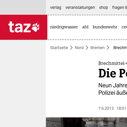
hautnavigation anspringen
hauptinhalt anspringen
footer anspringen
verlag
veranstaltungen
shop
fragen &
niedrigwasser
afd
bundeswehr
ce

taz zahl ich
taz zahl ich
Startseite
Nord
Bremen
Brechmi
themen
politik
Brechmittel-
Die P
öko
Neun Jahre
gesellschaft
Polizei äuß
kultur
7.6.2013
18:01
sport