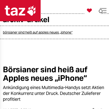

taz zahl ich
archiv-artikel

taz zahl ich
taz zahl ich
börsianer sind heiß auf apples neues „iphone“
themen
politik
öko
Börsianer sind heiß auf
Apples neues „iPhone“
gesellschaft
Ankündigung eines Multimedia-Handys setzt Aktien
kultur
der Konkurrenz unter Druck. Deutscher Zulieferer
sport
profitiert