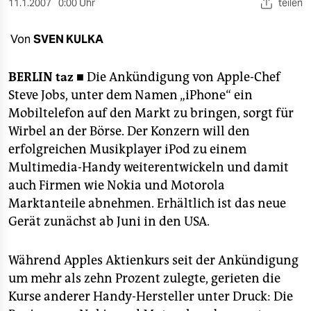
berlin
11.1.2007
0:00 Uhr
teilen
nord
Von
SVEN KULKA
wahrheit
BERLIN
taz ■
Die Ankündigung von Apple-Chef
verlag
Steve Jobs, unter dem Namen „iPhone“ ein
Mobiltelefon auf den Markt zu bringen, sorgt für
verlag
Wirbel an der Börse. Der Konzern will den
erfolgreichen Musikplayer iPod zu einem
veranstaltungen
Multimedia-Handy weiterentwickeln und damit
shop
auch Firmen wie Nokia und Motorola
Marktanteile abnehmen. Erhältlich ist das neue
fragen & hilfe
Gerät zunächst ab Juni in den USA.
unterstützen
abo
Während Apples Aktienkurs seit der Ankündigung
um mehr als zehn Prozent zulegte, gerieten die
genossenschaft
Kurse anderer Handy-Hersteller unter Druck: Die