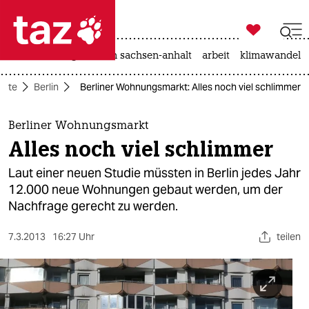

taz zahl ich
hitze
landtagswahl in sachsen-anhalt
arbeit
klimawandel

taz zahl ich
eite
Berlin
Berliner Wohnungsmarkt: Alles noch viel schlimmer
taz zahl ich
themen
Berliner Wohnungsmarkt
Alles noch viel schlimmer
politik
Laut einer neuen Studie müssten in Berlin jedes Jahr
öko
12.000 neue Wohnungen gebaut werden, um der
Nachfrage gerecht zu werden.
gesellschaft
7.3.2013
16:27 Uhr
teilen
kultur
sport