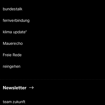
bundestalk
fernverbindung
klima update°
Mauerecho
Freie Rede
reingehen
Newsletter
team zukunft