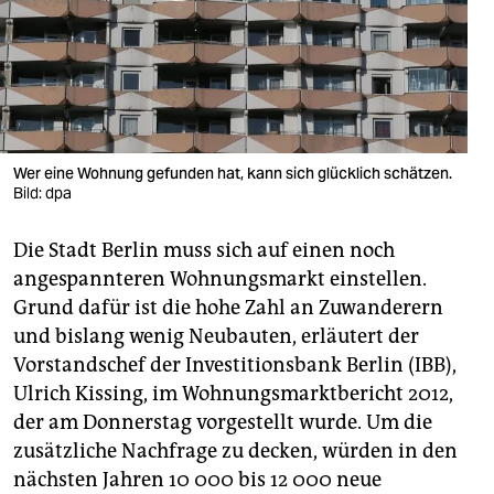
berlin
nord
wahrheit
verlag
Wer eine Wohnung gefunden hat, kann sich glücklich schätzen.
verlag
Bild: dpa
veranstaltungen
Die Stadt Berlin muss sich auf einen noch
angespannteren Wohnungsmarkt einstellen.
shop
Grund dafür ist die hohe Zahl an Zuwanderern
fragen & hilfe
und bislang wenig Neubauten, erläutert der
Vorstandschef der Investitionsbank Berlin (IBB),
unterstützen
Ulrich Kissing, im Wohnungsmarktbericht 2012,
abo
der am Donnerstag vorgestellt wurde. Um die
zusätzliche Nachfrage zu decken, würden in den
genossenschaft
nächsten Jahren 10 000 bis 12 000 neue