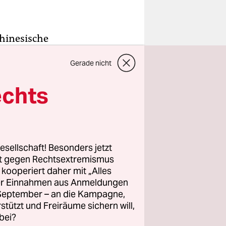
chinesische
 den Atem.
Gerade nicht
ine
echts
d am
ntstehen.
esellschaft! Besonders jetzt
 Tokio, ist
rt gegen Rechtsextremismus
 Die
z kooperiert daher mit „Alles
ller Einnahmen aus Anmeldungen
kio und
. September – an die Kampagne,
rstützt und Freiräume sichern will,
bei?