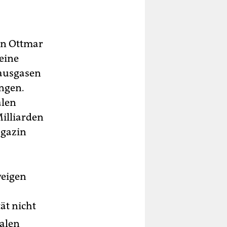
en Ottmar
eine
hausgasen
ungen.
alen
illiarden
agazin
weigen
ät nicht
balen