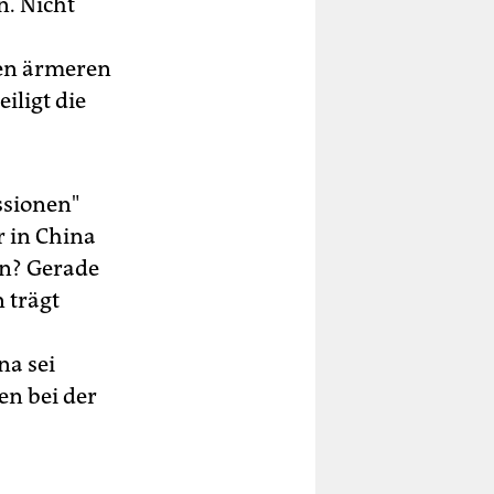
n. Nicht
den ärmeren
iligt die
ssionen"
r in China
en? Gerade
 trägt
na sei
en bei der