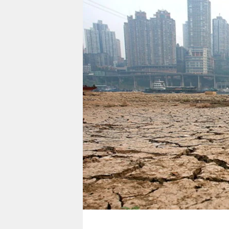
berlin
nord
wahrheit
verlag
verlag
veranstaltungen
shop
fragen & hilfe
unterstützen
abo
genossenschaft