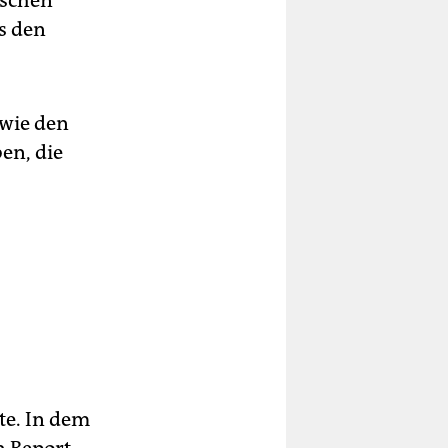
s den
 wie den
en, die
te. In dem
n Report