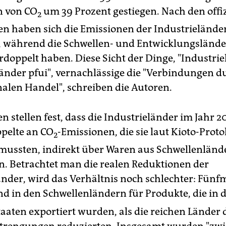
n von CO
um 39 Prozent gestiegen. Nach den offiz
2
en haben sich die Emissionen der Industrielände
rt, während die Schwellen- und Entwicklungslände
rdoppelt haben. Diese Sicht der Dinge, "Industrie
änder pfui", vernachlässige die "Verbindungen d
nalen Handel", schreiben die Autoren.
n stellen fest, dass die Industrieländer im Jahr
ppelte an CO
-Emissionen, die sie laut Kioto-Proto
2
mussten, indirekt über Waren aus Schwellenländ
n. Betrachtet man die realen Reduktionen der
änder, wird das Verhältnis noch schlechter: Fün
d in den Schwellenländern für Produkte, die in d
taaten exportiert wurden, als die reichen Länder
trengungen reduzierten. Insgesamt wurden "zw