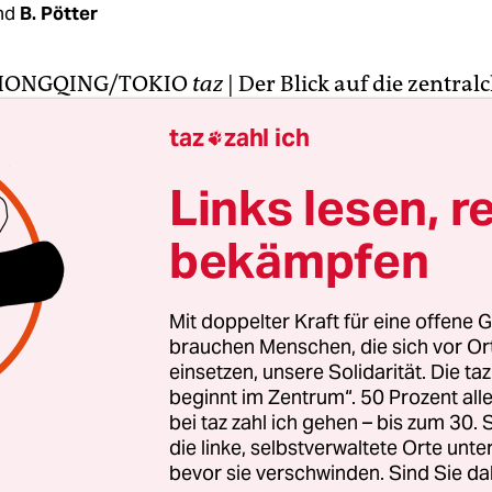
nd
B. Pötter
HONGQING/TOKIO
taz
| Der Blick auf die zentral
nen-Einwohner-Metropole Chongqing raubt einem
taz
zahl ich

er dem Jangtse erstreckt sich ein gigantisches
ebiet. Der Elektronikkonzern Foxconn hat hier se
Links lesen, r
en, Ford, Mazda und Hewlett Packard ebenso. Un
bekämpfen
ieht man einen riesigen Industriepark der BASF e
Schlote ragen empor, es riecht nach Schwefel.
Mit doppelter Kraft für eine offene G
eter weiter, in der 35-Millionen-Einwohner-Region
brauchen Menschen, die sich vor O
 strahlend blau. Kaum ein Schleier ist zu sehen.
einsetzen, unsere Solidarität. Die ta
beginnt im Zentrum“. 50 Prozent a
brikanlagen, die einst die Hafengegenden von To
bei taz zahl ich gehen – bis zum 30
prägten, wurden abgerissen und durch moderne
die linke, selbstverwaltete Orte unte
 ersetzt. Die Luft riecht angenehm frisch.
bevor sie verschwinden. Sind Sie da