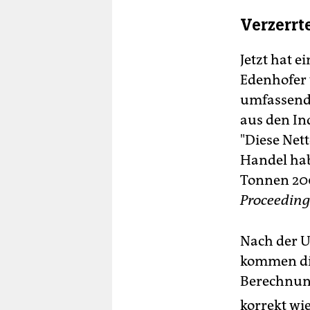
Verzerr
Jetzt hat 
Edenhofer 
umfassende
aus den In
"Diese Net
Handel hab
Tonnen 200
Proceeding
Nach der U
kommen die
Berechnung
korrekt wi