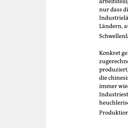
arbeitstei
nur dass d
Industriel
Ländern, a
Schwellenl
Konkret ge
zugerechne
produziert
die chines
immer wied
Industries
heuchlerisc
Produktion 