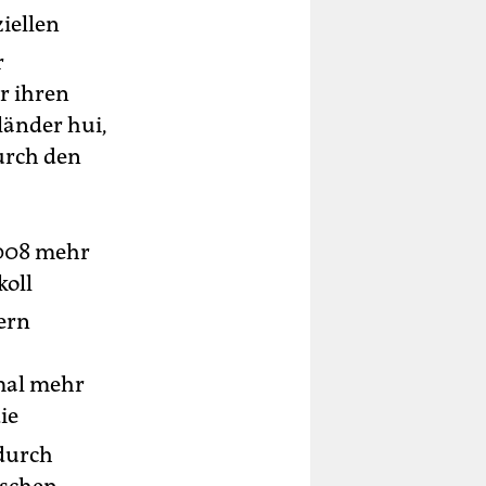
iellen
r
r ihren
länder hui,
urch den
 2008 mehr
koll
ern
fmal mehr
ie
 durch
ischen