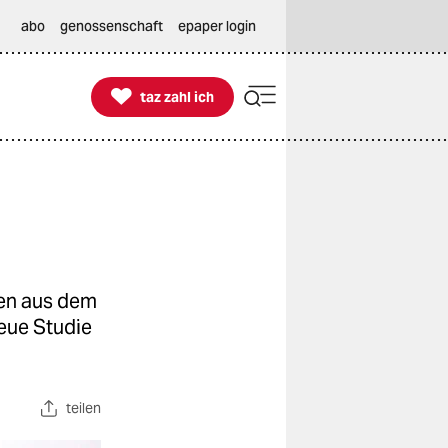
abo
genossenschaft
epaper login

taz zahl ich
taz zahl ich
gen aus dem
neue Studie
teilen