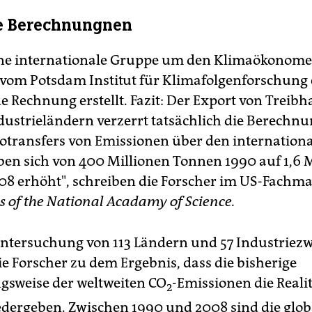
te Berechnungnen
eine internationale Gruppe um den Klimaökonom
vom Potsdam Institut für Klimafolgenforschung 
 Rechnung erstellt. Fazit: Der Export von Treib
dustrieländern verzerrt tatsächlich die Berechn
totransfers von Emissionen über den internation
en sich von 400 Millionen Tonnen 1990 auf 1,6 M
8 erhöht", schreiben die Forscher im US-Fachm
s of the National Acadamy of Science.
ntersuchung von 113 Ländern und 57 Industriez
 Forscher zu dem Ergebnis, dass die bisherige
sweise der weltweiten CO
-Emissionen die Realit
2
edergeben. Zwischen 1990 und 2008 sind die glo