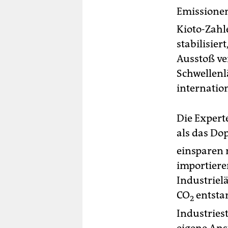
Emissione
Kioto-Zahl
stabilisie
Ausstoß ve
Schwellenl
internatio
Die Experte
als das Do
einsparen 
importiere
Industriel
CO
entstan
2
Industries
eigene Ans