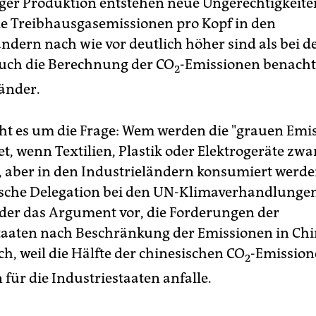
liger Produktion entstehen neue Ungerechtigkeite
ie Treibhausgasemissionen pro Kopf in den
ändern nach wie vor deutlich höher sind als bei 
uch die Berechnung der CO
-Emissionen benachte
2
änder.
ht es um die Frage: Wem werden die "grauen Emi
t, wenn Textilien, Plastik oder Elektrogeräte zwa
, aber in den Industrieländern konsumiert werd
ische Delegation bei den UN-Klimaverhandlungen
er das Argument vor, die Forderungen der
taaten nach Beschränkung der Emissionen in Chi
h, weil die Hälfte der chinesischen CO
-Emission
2
für die Industriestaaten anfalle.