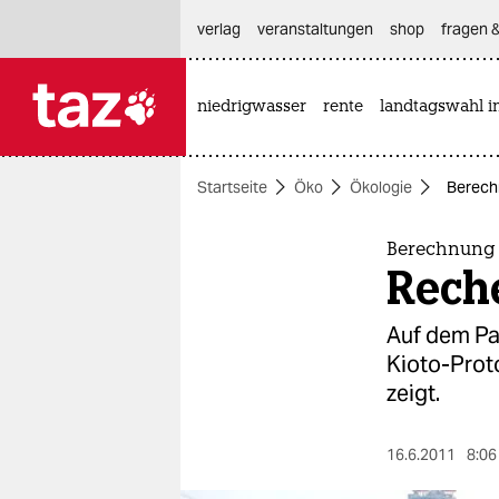
hautnavigation anspringen
hauptinhalt anspringen
footer anspringen
verlag
veranstaltungen
shop
fragen &
niedrigwasser
rente
landtagswahl i

taz zahl ich
taz zahl ich
Startseite
Öko
Ökologie
Berech
themen
politik
Berechnung
Reche
öko
Auf dem Pap
gesellschaft
Kioto-Proto
zeigt.
kultur
sport
16.6.2011
8:06