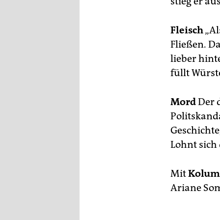
stieg er au
Fleisch
„Al
Fließen. Da
lieber hint
füllt Würst
Mord
Der d
Politskand
Geschichte
Lohnt sich
Mit
Kolum
Ariane So