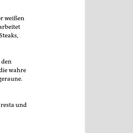
or weißen
arbeitet
 Steaks,
t den
 die wahre
geraune.
Kresta und