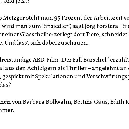
s. Und jetzt?
s Metzger steht man 95 Prozent der Arbeitszeit v
 wird man zum Einsiedler“, sagt Jörg Förstera. Er 
er einer Glasscheibe: zerlegt dort Tiere, schneidet
e. Und lässt sich dabei zuschauen.
reistündige ARD-Film „Der Fall Barschel“ erzähl
al aus den Achtzigern als Thriller – angelehnt an
, gespickt mit Spekulationen und Verschwörungs
 das?
nen
von Barbara Bollwahn, Bettina Gaus, Edith 
mmer.