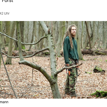
 Forst
42 Uhr
chmann