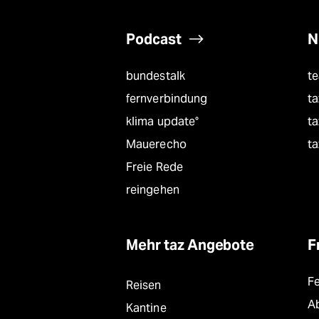
Podcast
N
bundestalk
t
fernverbindung
ta
klima update°
ta
Mauerecho
ta
Freie Rede
reingehen
Mehr taz Angebote
F
F
Reisen
A
Kantine