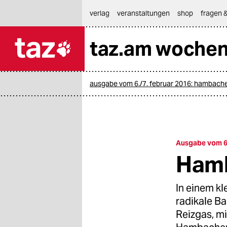
hautnavigation anspringen
hauptinhalt anspringen
footer anspringen
verlag
veranstaltungen
shop
fragen &
taz.am woche

taz zahl ich
taz zahl ich
ausgabe vom 6./7. februar 2016: hambache
themen
politik
öko
Ausgabe vom 6.
Hamb
gesellschaft
kultur
In einem k
radikale B
sport
Reizgas, m