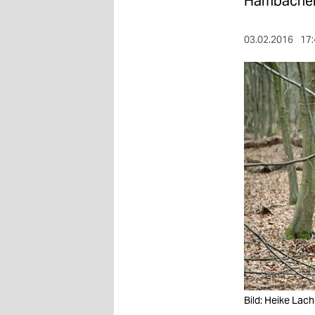
Hambacher
berlin
nord
03.02.2016
17:
wahrheit
verlag
verlag
veranstaltungen
shop
fragen & hilfe
unterstützen
abo
genossenschaft
Bild: Heike La