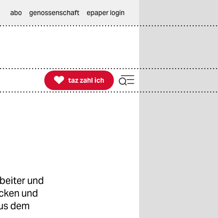
abo
genossenschaft
epaper login

taz zahl ich
taz zahl ich
beiter und
öcken und
aus dem