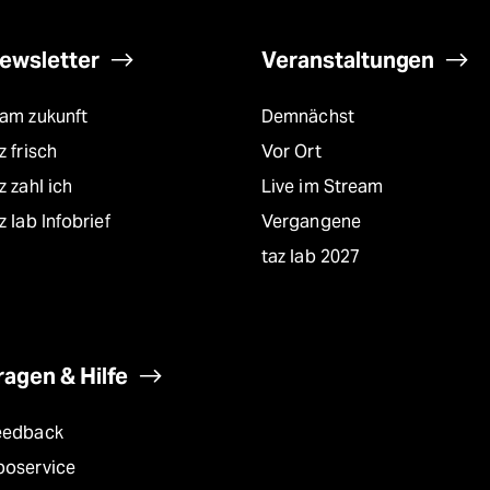
ewsletter
Veranstaltungen
eam zukunft
Demnächst
z frisch
Vor Ort
z zahl ich
Live im Stream
z lab Infobrief
Vergangene
taz lab 2027
ragen & Hilfe
eedback
boservice