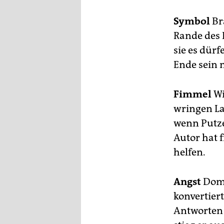
epaper login
Symbol
Br
Rande des 
sie es dür
Ende sein 
Fimmel
Wi
wringen La
wenn Putze
Autor hat 
helfen.
Angst
Domin
konvertiert
Antworten a