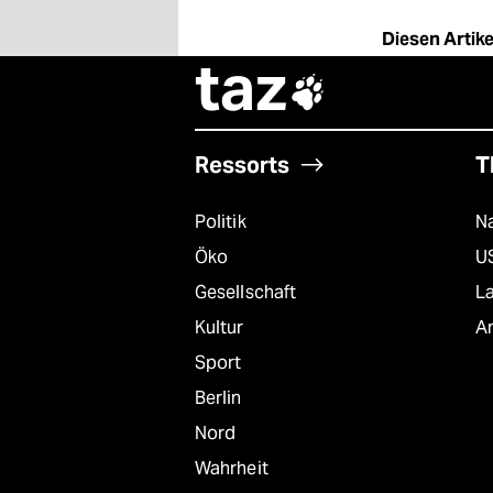
Diesen Artikel
taz

Ressorts
T
Politik
Na
Öko
U
Gesellschaft
L
Kultur
A
Sport
Berlin
Nord
Wahrheit