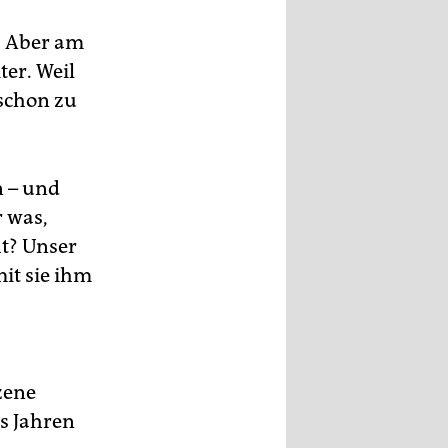
. Aber am
er. Weil
 schon zu
n – und
 was,
ht? Unser
it sie ihm
zene
hs Jahren