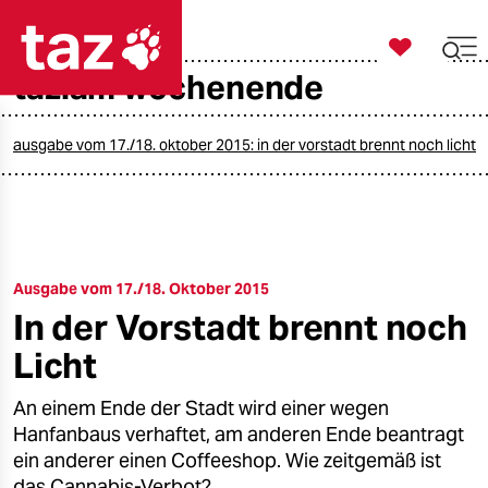

taz zahl ich
taz.am wochenende

taz zahl ich
taz zahl ich
ausgabe vom 17./18. oktober 2015: in der vorstadt brennt noch licht
themen
politik
Ausgabe vom 17./18. Oktober 2015
öko
In der Vorstadt brennt noch
gesellschaft
Licht
kultur
An einem Ende der Stadt wird einer wegen
Hanfanbaus verhaftet, am anderen Ende beantragt
sport
ein anderer einen Coffeeshop. Wie zeitgemäß ist
das Cannabis-Verbot?