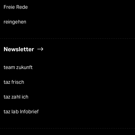
Freie Rede
reingehen
Newsletter
team zukunft
taz frisch
taz zahl ich
taz lab Infobrief