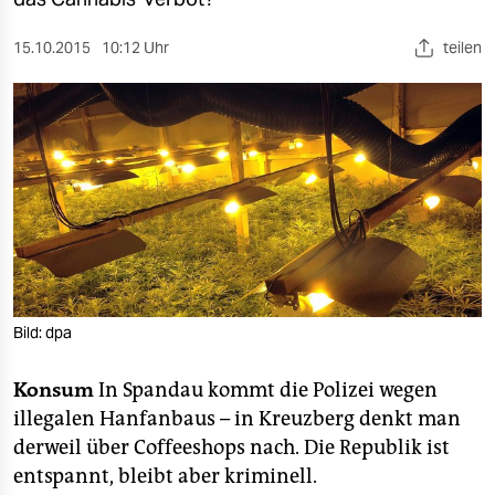
berlin
nord
15.10.2015
10:12 Uhr
teilen
wahrheit
verlag
verlag
veranstaltungen
shop
fragen & hilfe
Bild: dpa
unterstützen
Konsum
In Spandau kommt die Polizei wegen
abo
illegalen Hanfanbaus – in Kreuzberg denkt man
derweil über Coffeeshops nach. Die Republik ist
genossenschaft
entspannt, bleibt aber kriminell.