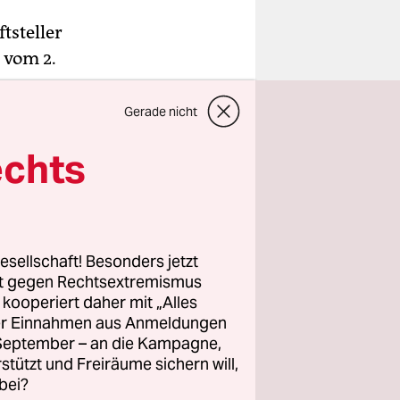
tsteller
 vom 2.
tie
Gerade nicht
echts
gen den
rotestiert
ichner
esellschaft! Besonders jetzt
sappell
rt gegen Rechtsextremismus
z kooperiert daher mit „Alles
ller Einnahmen aus Anmeldungen
. September – an die Kampagne,
rstützt und Freiräume sichern will,
bei?