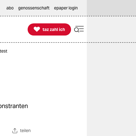
abo
genossenschaft
epaper login

taz zahl ich
taz zahl ich
test
monstranten
teilen