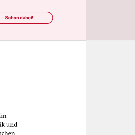
Schon dabei!
n
lin
ik und
ischen