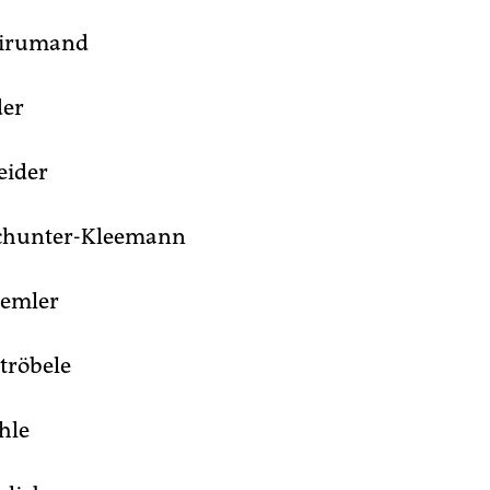
irumand
der
eider
chunter-Kleemann
Semler
Ströbele
hle