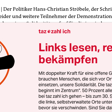
| Der Politiker Hans-Christian Ströbele, der Schrif
eider und weitere Teilnehmer der Demonstration
haben einen
Solidaritätsaufruf
für die iranischen
taz
zahl ich
 und ihr Engagement für Freiheit und Demokra

Links lesen, r
ten Tausende vor der Deutschen Oper Berlin ge
bekämpfen
 Schah in der Bundesrepublik und in Westberlin p
it dem iranischen Volk solidarisiert. Die Unterze
Mit doppelter Kraft für eine offene G
ere Teilnehmer von 1967 auf, sich dem Solidarität
brauchen Menschen, die sich vor O
ßen.
einsetzen, unsere Solidarität. Die ta
beginnt im Zentrum“. 50 Prozent a
bei taz zahl ich gehen – bis zum 30
die linke, selbstverwaltete Orte unte
bevor sie verschwinden. Sind Sie da