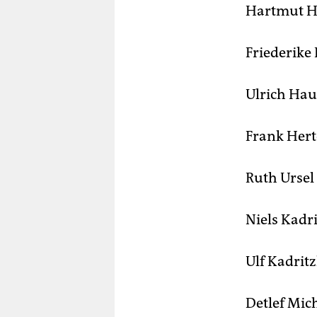
Hartmut 
Friederik
Ulrich Ha
Frank Hert
Ruth Urse
Niels Kadr
Ulf Kadrit
Detlef Mic