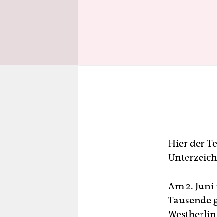
Hier der T
Unterzeich
Am 2. Juni
Tausende g
Westberlin