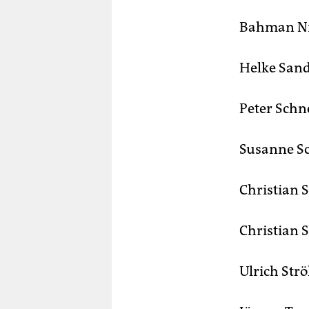
Bahman N
Helke San
Peter Schn
Susanne S
Christian 
Christian 
Ulrich Strö