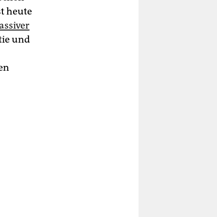
st heute
assiver
tie und
nen