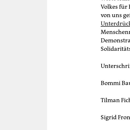
Volkes für 
von uns ge
Unterdrüc
Menschenre
Demonstrati
Solidaritä
Unterschri
Bommi B
Tilman Fic
Sigrid Fro