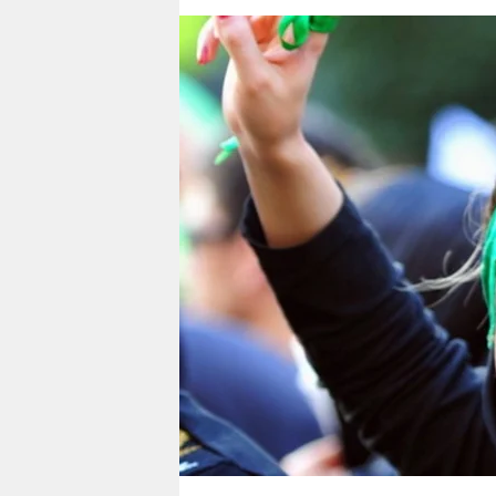
berlin
nord
wahrheit
verlag
verlag
veranstaltungen
shop
fragen & hilfe
unterstützen
abo
genossenschaft