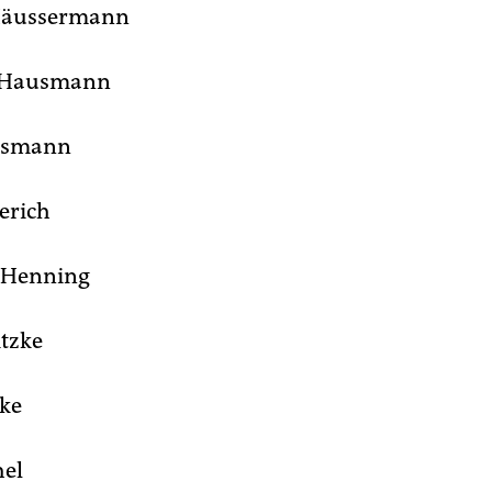
Häussermann
e Hausmann
usmann
erich
l Henning
itzke
zke
hel