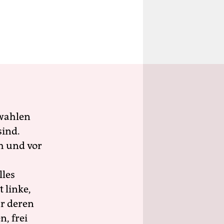
wahlen
sind.
h und vor
lles
 linke,
ür deren
n, frei