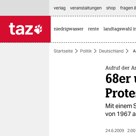
hautnavigation anspringen
hauptinhalt anspringen
footer anspringen
verlag
veranstaltungen
shop
fragen &
niedrigwasser
rente
landtagswahl i

taz zahl ich
taz zahl ich
Startseite
Politik
Deutschland
A
themen
politik
Aufruf der 
68er 
öko
Prote
gesellschaft
Mit einem S
kultur
von 1967 a
sport
24.6.2009
2:00