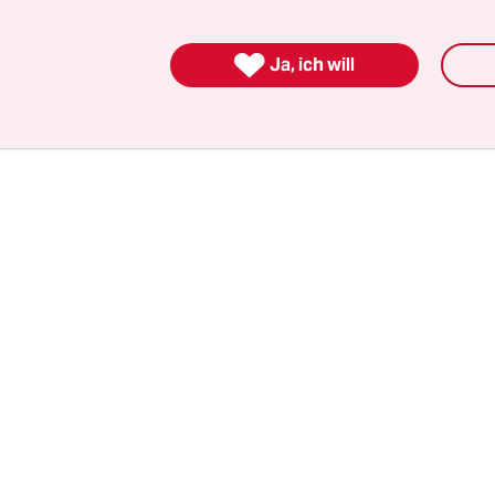
ckierer aus dem Weg, dann zog ein Abschleppwag
stseite des Brandenburger Tors, zu einem Parkpla

Ja, ich will
7. Juni.