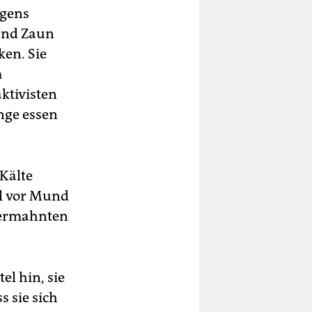
egens
 und Zaun
ken. Sie
m
ktivisten
inge essen
Kälte
al vor Mund
 ermahnten
el hin, sie
s sie sich