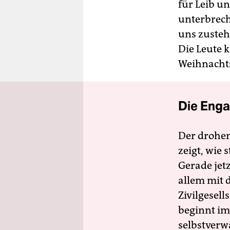
für Leib u
unterbrech
uns zusteh
Die Leute 
Weihnachts
Die Enga
Der drohe
zeigt, wie
Gerade jet
allem mit d
Zivilgesell
beginnt im
selbstverw