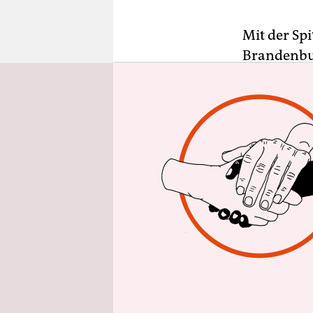
epaper login
Mit der Sp
Brandenbur
Kärtchen, 
Angst“ und
80 Mensche
ein Liederm
Bis Freita
Doppeldeck
zurückzie
nachts erho
und besinn
Abschleppd
Mitte am F