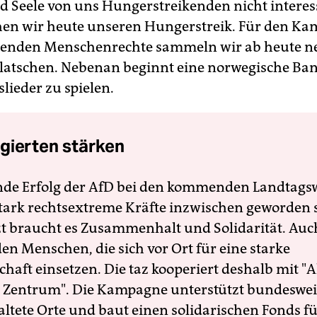
nd Seele von uns Hungerstreikenden nicht interess
en wir heute unseren Hungerstreik. Für den Kam
enden Menschenrechte sammeln wir ab heute ne
klatschen. Nebenan beginnt eine norwegische Ba
lieder zu spielen.
gierten stärken
nde Erfolg der AfD bei den kommenden Landtags
 stark rechtsextreme Kräfte inzwischen geworden 
zt braucht es Zusammenhalt und Solidarität. Auc
en Menschen, die sich vor Ort für eine starke
schaft einsetzen. Die taz kooperiert deshalb mit "A
 Zentrum". Die Kampagne unterstützt bundesweit
altete Orte und baut einen solidarischen Fonds f