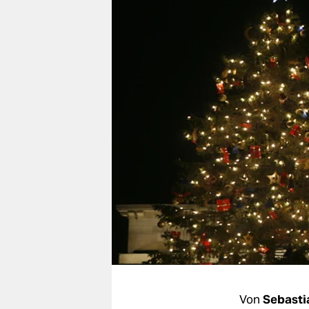
berlin
nord
wahrheit
verlag
verlag
veranstaltungen
shop
fragen & hilfe
unterstützen
abo
genossenschaft
Von
Sebasti