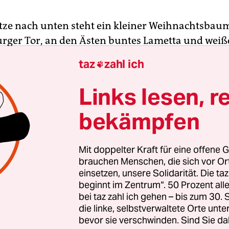
itze nach unten steht ein kleiner Weihnachtsbau
ger Tor, an den Ästen buntes Lametta und weiß
auf die Menschen Wünsche geschrieben haben: „
taz
zahl ich

 „Ende der Residenzpflicht“ etwa. Eng beieinand
n im Schneegestöber um den Baum, es ist der er
Links lesen, r
acher spielt Gitarre und singt von Freiheit.
bekämpfen
g stand hier der Wärmebus der Flüchtlinge. In de
er konnten sie sich während der vergangenen 
Mit doppelter Kraft für eine offene G
hen und von Hungerstreik und Mahnwache im Fr
brauchen Menschen, die sich vor O
einsetzen, unsere Solidarität. Die ta
len. Doch der Pariser Platz soll in der Weihnacht
beginnt im Zentrum“. 50 Prozent a
lich sein – da passt der Bus offenbar nicht mehr.
bei taz zahl ich gehen – bis zum 30
ienst und 70 Polizisten war der Leiter des Ord
die linke, selbstverwaltete Orte unte
reitag gekommen. Die Polizei trug, schubste und
bevor sie verschwinden. Sind Sie da