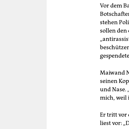
Vor dem B
Botschafte
stehen Pol
sollen den
„antirassis
beschützen.
gespendete
Maiwand No
seinen Kop
und Nase. 
mich, weil
Er tritt vo
liest vor: 