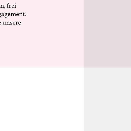
n, frei
ngagement.
e unsere