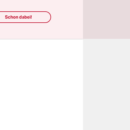
en den Bus
tz in der
Schon dabei!