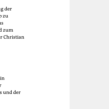
ug der
p zu
us
nd zum
r Christian
ein
r
ns und der