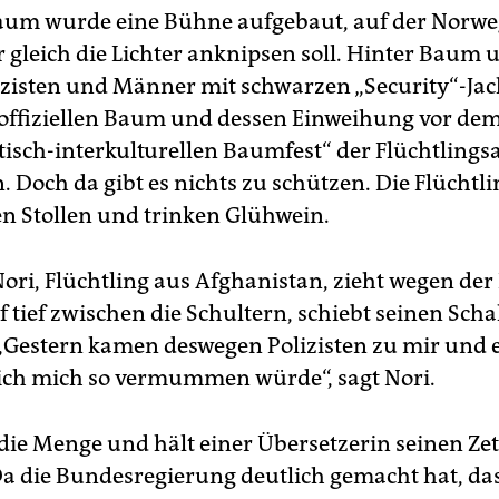
aum wurde eine Bühne aufgebaut, auf der Norw
r gleich die Lichter anknipsen soll. Hinter Baum
izisten und Männer mit schwarzen „Security“-Jac
 offiziellen Baum und dessen Einweihung vor de
tisch-interkulturellen Baumfest“ der Flüchtlingsa
 Doch da gibt es nichts zu schützen. Die Flüchtl
n Stollen und trinken Glühwein.
ri, Flüchtling aus Afghanistan, zieht wegen der 
f tief zwischen die Schultern, schiebt seinen Sch
„Gestern kamen deswegen Polizisten zu mir und
 ich mich so vermummen würde“, sagt Nori.
r die Menge und hält einer Übersetzerin seinen Zett
„Da die Bundesregierung deutlich gemacht hat, das