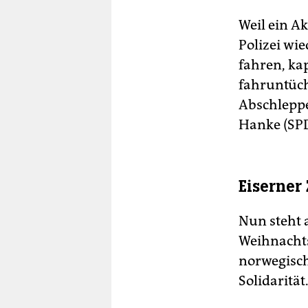
Weil ein A
Polizei wi
fahren, kap
fahruntüch
Abschleppe
Hanke (SPD
Eiserner
Nun steht 
Weihnachts
norwegisch
Solidarität