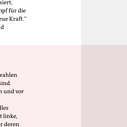
iert,
pf für die
ue Kraft.“
nd
wahlen
sind.
h und vor
lles
 linke,
ür deren