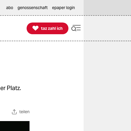
abo
genossenschaft
epaper login

taz zahl ich
taz zahl ich
r Platz.
teilen