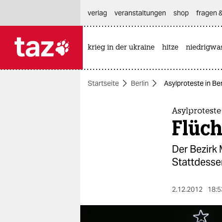
hautnavigation anspringen
hauptinhalt anspringen
footer anspringen
verlag
veranstaltungen
shop
fragen &
krieg in der ukraine
hitze
niedrigwa

taz zahl ich
taz zahl ich
Startseite
Berlin
Asylproteste in Be
themen
politik
Asylproteste
Flüc
öko
Der Bezirk 
gesellschaft
Stattdesse
kultur
2.12.2012
18:5
sport