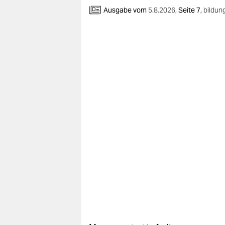
berlin
Ausgabe vom
5.8.2026
,
Seite 7,
bildun
nord
wahrheit
verlag
verlag
veranstaltungen
shop
fragen & hilfe
unterstützen
abo
genossenschaft