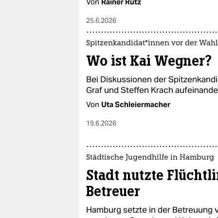
Von
Rainer Rutz
25.6.2026
Spit­zen­kan­di­da­t*in­nen vor der Wahl
Wo ist Kai Wegner?
Bei Diskussionen der Spit­zen­kan­di­
Graf und Steffen Krach aufeinander
Von
Uta Schleiermacher
19.6.2026
Städtische Jugendhilfe in Hamburg
Stadt nutzte Flüchtl
Betreuer
Hamburg setzte in der Betreuung v