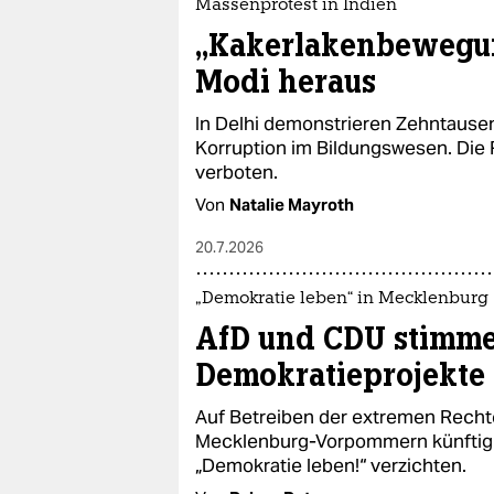
epaper login
Massenprotest in Indien
„Kakerlakenbewegun
Modi heraus
In Delhi demonstrieren Zehntaus
Korruption im Bildungswesen. Die
verboten.
Von
Natalie Mayroth
20.7.2026
„Demokratie leben“ in Mecklenburg
AfD und CDU stimm
Demokratieprojekte
Auf Betreiben der extremen Rechte
Mecklenburg-Vorpommern künftig 
„Demokratie leben!“ verzichten.