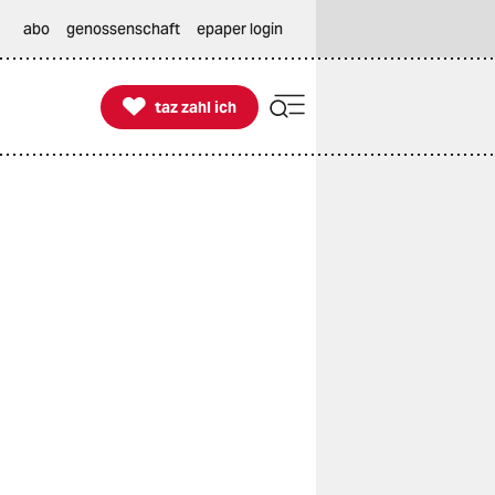
abo
genossenschaft
epaper login

taz zahl ich
taz zahl ich