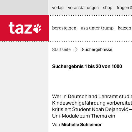
hautnavigation anspringen
hauptinhalt anspringen
footer anspringen
verlag
veranstaltungen
shop
fragen &
bergsteigen
usa unter trump
katzen

taz zahl ich
taz zahl ich
Startseite
Suchergebnisse
themen
politik
Suchergebnis 1 bis 20 von 1000
öko
gesellschaft
Wer in Deutschland Lehramt studier
Kindeswohlgefährdung vorbereitet 
kultur
kritisiert Student Noah Dejanović –
Uni-Module zum Thema ein
sport
Von
Michelle Schleimer