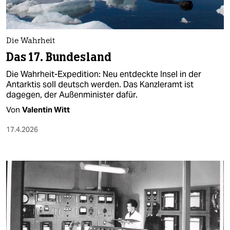
berlin
nord
Die Wahrheit
wahrheit
Das 17. Bundesland
verlag
Die Wahrheit-Expedition: Neu entdeckte Insel in der
Antarktis soll deutsch werden. Das Kanzleramt ist
verlag
dagegen, der Außenminister dafür.
Von
Valentin Witt
veranstaltungen
17.4.2026
shop
fragen & hilfe
unterstützen
abo
genossenschaft