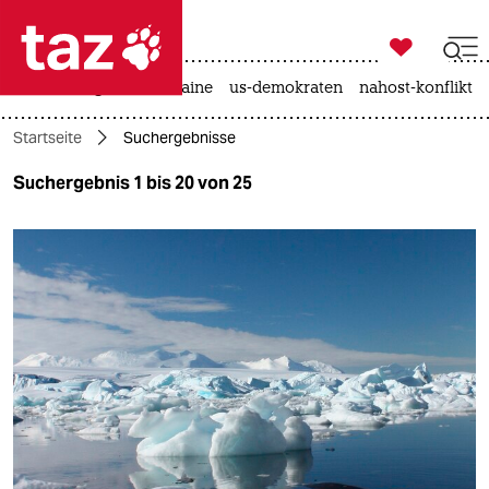

taz zahl ich
hitze
krieg in der ukraine
us-demokraten
nahost-konflikt

taz zahl ich
Startseite
Suchergebnisse
taz zahl ich
Suchergebnis 1 bis 20 von 25
themen
politik
öko
gesellschaft
kultur
sport