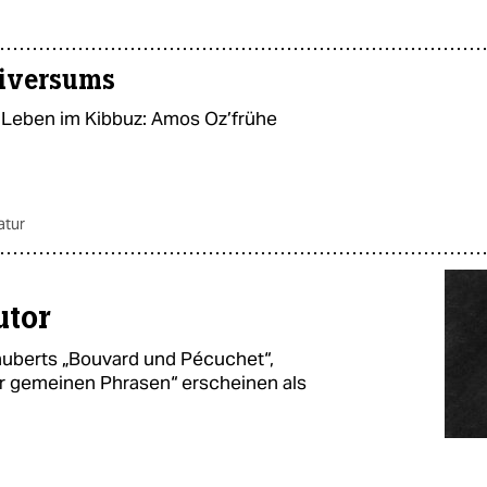
niversums
 Leben im Kibbuz: Amos Oz’frühe
ratur
utor
auberts „Bouvard und Pécuchet“,
er gemeinen Phrasen“ erscheinen als