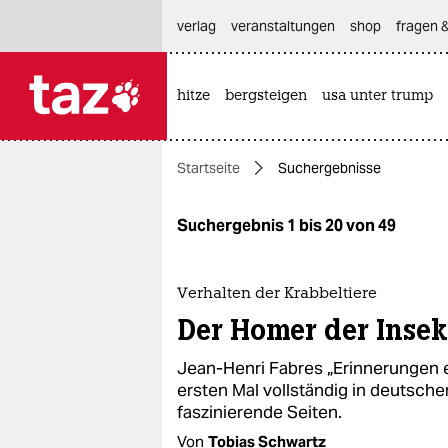
hautnavigation anspringen
hauptinhalt anspringen
footer anspringen
verlag
veranstaltungen
shop
fragen &
hitze
bergsteigen
usa unter trump

taz zahl ich
taz zahl ich
Startseite
Suchergebnisse
themen
politik
Suchergebnis 1 bis 20 von 49
öko
Verhalten der Krabbeltiere
gesellschaft
Der Homer der Inse
kultur
Jean-Henri Fabres „Erinnerungen 
ersten Mal vollständig in deutsche
sport
faszinierende Seiten.
Von
Tobias Schwartz