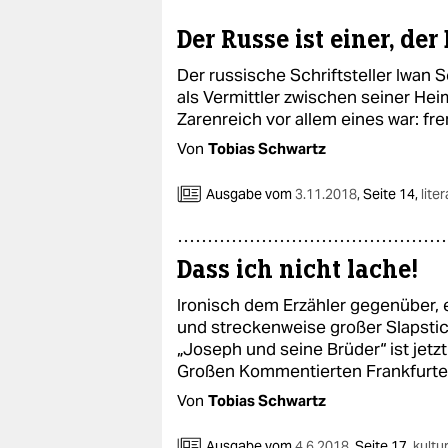
epaper login
Der Russe ist einer, der
Der russische Schriftsteller Iwan 
als Vermittler zwischen seiner He
Zarenreich vor allem eines war: fr
Von
Tobias Schwartz
Ausgabe vom
3.11.2018
,
Seite 14,
lite
Dass ich nicht lache!
Ironisch dem Erzähler gegenüber, 
und streckenweise großer Slapst
„Joseph und seine Brüder“ ist jetz
Großen Kommentierten Frankfurte
Von
Tobias Schwartz
Ausgabe vom
4.6.2018
,
Seite 17,
kultu