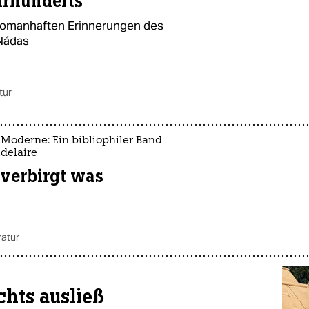
hrhunderts
 romanhaften Erinnerungen des
 Nádas
tur
Moderne: Ein bibliophiler Band
delaire
 verbirgt was
ratur
chts ausließ