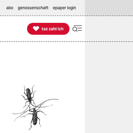
abo
genossenschaft
epaper login

taz zahl ich
taz zahl ich