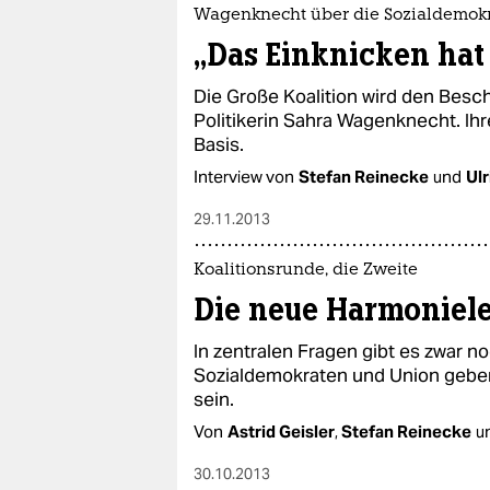
epaper login
Wagenknecht über die Sozialdemok
„Das Einknicken hat
Die Große Koalition wird den Besch
Politikerin Sahra Wagenknecht. Ih
Basis.
Interview von
Stefan Reinecke
und
Ul
29.11.2013
Koalitionsrunde, die Zweite
Die neue Harmoniel
In zentralen Fragen gibt es zwar n
Sozialdemokraten und Union geben 
sein.
Von
Astrid Geisler
,
Stefan Reinecke
u
30.10.2013