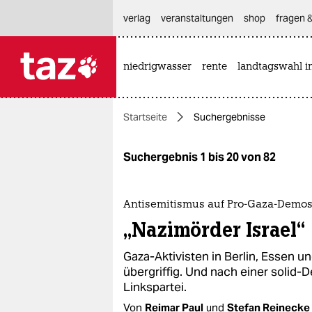
hautnavigation anspringen
hauptinhalt anspringen
footer anspringen
verlag
veranstaltungen
shop
fragen &
niedrigwasser
rente
landtagswahl i

taz zahl ich
taz zahl ich
Startseite
Suchergebnisse
themen
politik
Suchergebnis 1 bis 20 von 82
öko
Antisemitismus auf Pro-Gaza-Demo
gesellschaft
„Nazimörder Israel“
kultur
Gaza-Aktivisten in Berlin, Essen 
übergriffig. Und nach einer solid-D
sport
Linkspartei.
Von
Reimar Paul
und
Stefan Reinecke