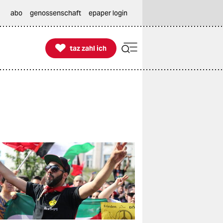
abo
genossenschaft
epaper login

taz zahl ich
taz zahl ich