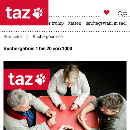

taz zahl ich
bergsteigen
usa unter trump
katzen
landtagswahl in sachs

taz zahl ich
Startseite
Suchergebnisse
taz zahl ich
Suchergebnis 1 bis 20 von 1000
themen
politik
öko
gesellschaft
kultur
sport