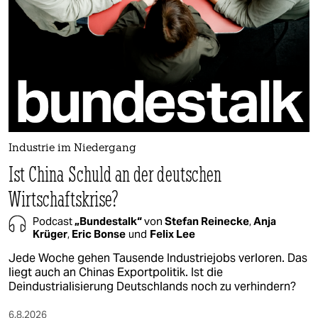
berlin
nord
wahrheit
verlag
verlag
Industrie im Niedergang
veranstaltungen
Ist China Schuld an der deutschen
shop
Wirtschaftskrise?
fragen & hilfe
Podcast
„Bundestalk“
von
Stefan Reinecke
,
Anja
Krüger
,
Eric Bonse
und
Felix Lee
unterstützen
Jede Woche gehen Tausende Industriejobs verloren. Das
abo
liegt auch an Chinas Exportpolitik. Ist die
Deindustrialisierung Deutschlands noch zu verhindern?
genossenschaft
6.8.2026