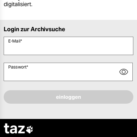
digitalisiert.
Login zur Archivsuche
E-Mail
*
Passwort
*
Bitte füllen Sie alle Pflichtfelder (*) aus, um fortfahren zu können.
taz
