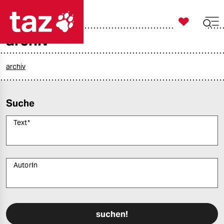

taz zahl ich
archiv

taz zahl ich
taz zahl ich
archiv
themen
Suche
politik
Text
*
öko
gesellschaft
AutorIn
kultur
Bitte füllen Sie alle Pflichtfelder (*) aus, um fortfahren zu können.
sport