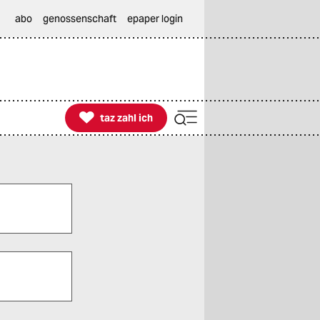
abo
genossenschaft
epaper login

taz zahl ich
taz zahl ich