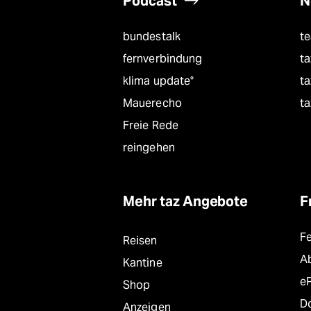
Podcast
N
bundestalk
t
fernverbindung
ta
klima update°
ta
Mauerecho
ta
Freie Rede
reingehen
Mehr taz Angebote
F
F
Reisen
A
Kantine
e
Shop
D
Anzeigen