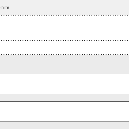
 hilfe
 alle Pflichtfelder (*) aus, um fortfahren zu können.