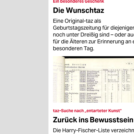
epaper login
Ein besonderes Geschenk
Die Wunschtaz
Eine Original-taz als
Geburtstagszeitung für diejenigen
noch unter Dreißig sind – oder a
für die Älteren zur Erinnerung an 
besonderen Tag.
taz-Suche nach „entarteter Kunst”
Zurück ins Bewusstsein
Die Harry-Fischer-Liste verzeich