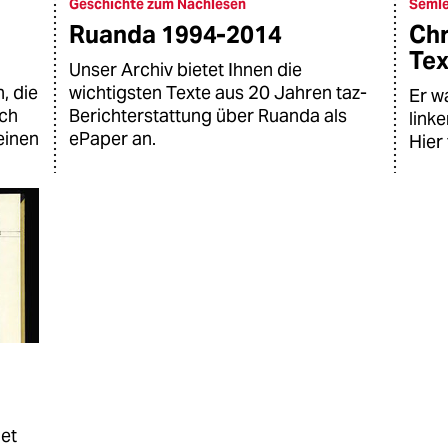
Geschichte zum Nachlesen
Semle
Ruanda 1994-2014
Chr
Tex
Unser Archiv bietet Ihnen die
, die
wichtigsten Texte aus 20 Jahren taz-
Er w
uch
Berichterstattung über Ruanda als
link
einen
ePaper an.
Hier 
net