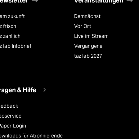
ewsletter
Veranstaltungen
eam zukunft
Demnächst
z frisch
Vor Ort
z zahl ich
Live im Stream
z lab Infobrief
Vergangene
taz lab 2027
ragen & Hilfe
eedback
boservice
Paper Login
ownloads für Abonnierende