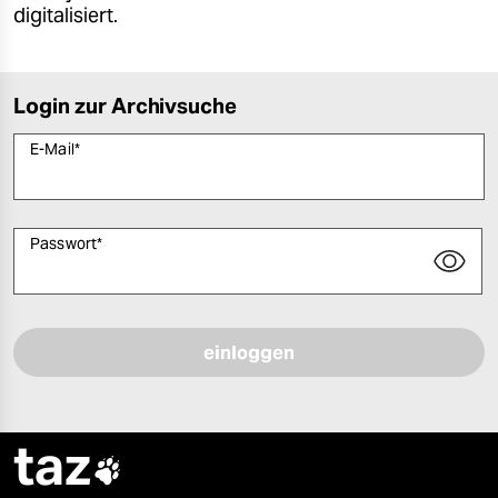
digitalisiert.
Login zur Archivsuche
E-Mail
*
Passwort
*
Bitte füllen Sie alle Pflichtfelder (*) aus, um fortfahren zu können.
taz
