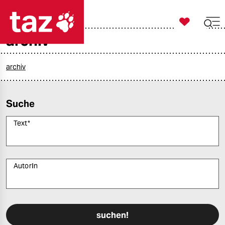

taz zahl ich
archiv

taz zahl ich
taz zahl ich
archiv
themen
Suche
politik
Text
*
öko
gesellschaft
AutorIn
kultur
Bitte füllen Sie alle Pflichtfelder (*) aus, um fortfahren zu können.
sport