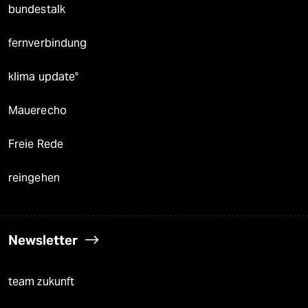
bundestalk
fernverbindung
klima update°
Mauerecho
Freie Rede
reingehen
Newsletter
team zukunft