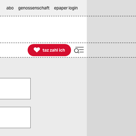
abo
genossenschaft
epaper login

taz zahl ich
taz zahl ich