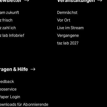
ewsletter
Veranstaltungen
eam zukunft
Demnächst
z frisch
Vor Ort
z zahl ich
Live im Stream
z lab Infobrief
Vergangene
taz lab 2027
ragen & Hilfe
eedback
boservice
Paper Login
ownloads für Abonnierende