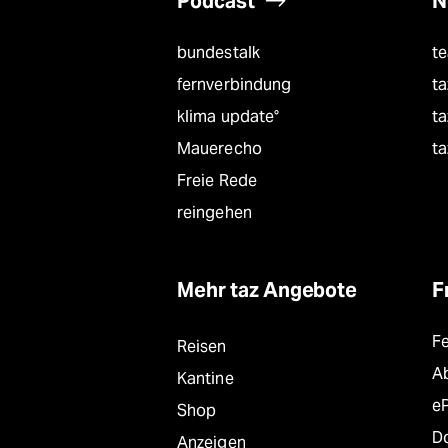
Podcast
N
bundestalk
t
fernverbindung
ta
klima update°
ta
Mauerecho
ta
Freie Rede
reingehen
Mehr taz Angebote
F
F
Reisen
A
Kantine
e
Shop
D
Anzeigen