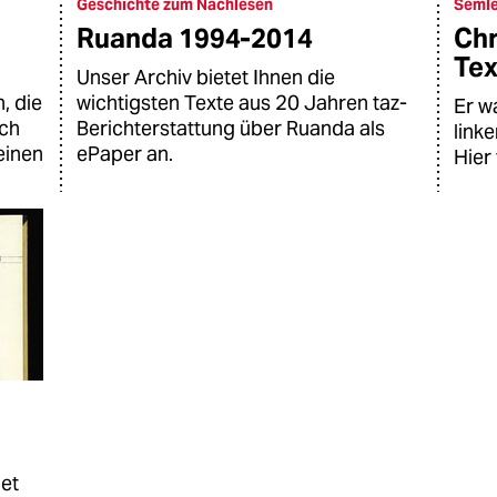
Geschichte zum Nachlesen
Semle
Ruanda 1994-2014
Chr
Tex
Unser Archiv bietet Ihnen die
, die
wichtigsten Texte aus 20 Jahren taz-
Er w
uch
Berichterstattung über Ruanda als
link
einen
ePaper an.
Hier 
net