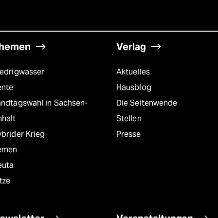
hemen
Verlag
iedrigwasser
Aktuelles
ente
Hausblog
andtagswahl in Sachsen-
Die Seitenwende
nhalt
Stellen
brider Krieg
Presse
emen
euta
tze