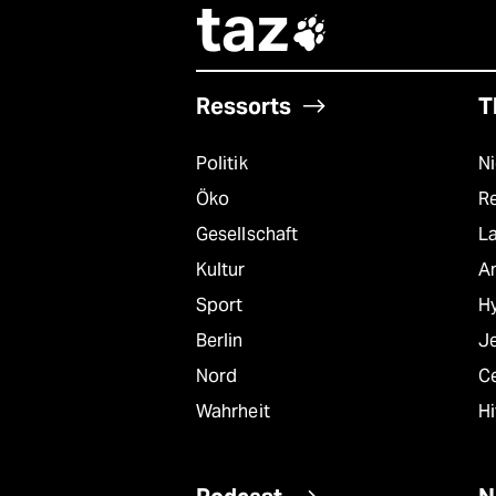
taz

Ressorts
T
Politik
N
Öko
R
Gesellschaft
L
Kultur
A
Sport
Hy
Berlin
J
Nord
C
Wahrheit
Hi