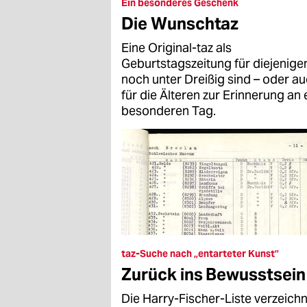
epaper login
Ein besonderes Geschenk
Die Wunschtaz
Eine Original-taz als
Geburtstagszeitung für diejenigen
noch unter Dreißig sind – oder a
für die Älteren zur Erinnerung an 
besonderen Tag.
taz-Suche nach „entarteter Kunst”
Zurück ins Bewusstsein
Die Harry-Fischer-Liste verzeich