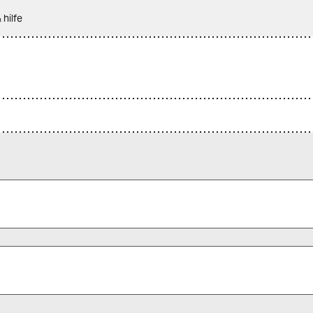
 hilfe
 alle Pflichtfelder (*) aus, um fortfahren zu können.