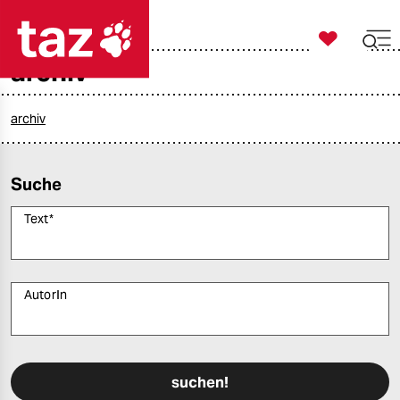

taz zahl ich
archiv

taz zahl ich
taz zahl ich
archiv
themen
Suche
politik
Text
*
öko
gesellschaft
AutorIn
kultur
Bitte füllen Sie alle Pflichtfelder (*) aus, um fortfahren zu können.
sport