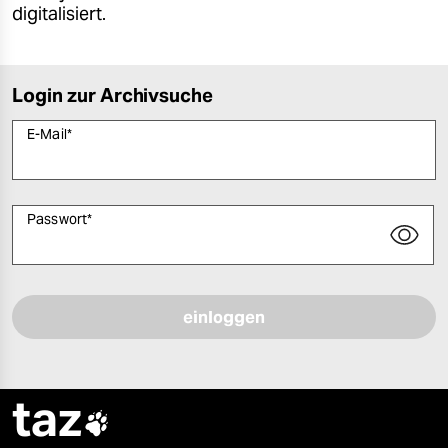
digitalisiert.
Login zur Archivsuche
E-Mail
*
Passwort
*
Bitte füllen Sie alle Pflichtfelder (*) aus, um fortfahren zu können.
taz
