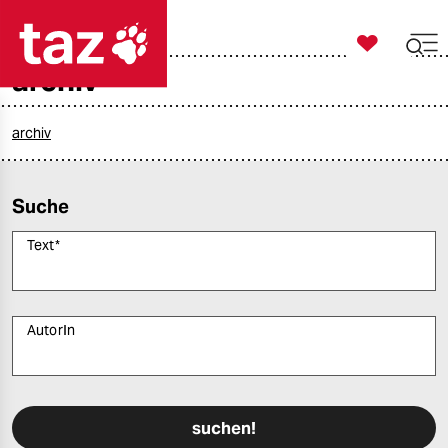

taz zahl ich
archiv

taz zahl ich
taz zahl ich
archiv
themen
Suche
politik
Text
*
öko
gesellschaft
AutorIn
kultur
Bitte füllen Sie alle Pflichtfelder (*) aus, um fortfahren zu können.
sport