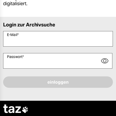
digitalisiert.
Login zur Archivsuche
E-Mail
*
Passwort
*
Bitte füllen Sie alle Pflichtfelder (*) aus, um fortfahren zu können.
taz
