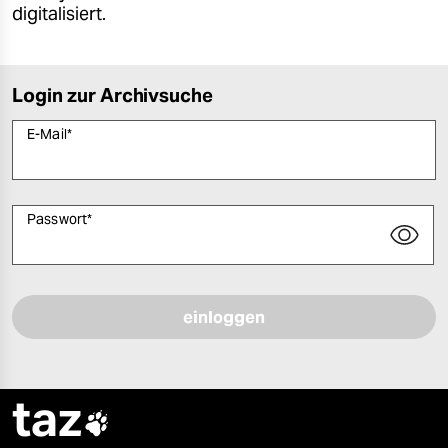
digitalisiert.
Login zur Archivsuche
E-Mail
*
Passwort
*
Bitte füllen Sie alle Pflichtfelder (*) aus, um fortfahren zu können.
taz
