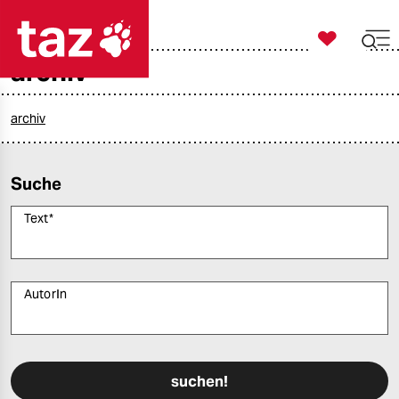

taz zahl ich
archiv

taz zahl ich
taz zahl ich
archiv
themen
Suche
politik
Text
*
öko
gesellschaft
AutorIn
kultur
Bitte füllen Sie alle Pflichtfelder (*) aus, um fortfahren zu können.
sport