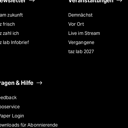
ewsletter
Veranstaltungen
eam zukunft
Demnächst
z frisch
Vor Ort
z zahl ich
Live im Stream
z lab Infobrief
Vergangene
taz lab 2027
ragen & Hilfe
eedback
boservice
Paper Login
ownloads für Abonnierende