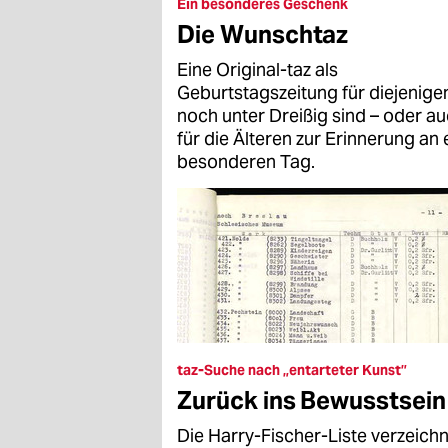
epaper login
Ein besonderes Geschenk
Die Wunschtaz
Eine Original-taz als
Geburtstagszeitung für diejenigen
noch unter Dreißig sind – oder a
für die Älteren zur Erinnerung an 
besonderen Tag.
taz-Suche nach „entarteter Kunst”
Zurück ins Bewusstsein
Die Harry-Fischer-Liste verzeich