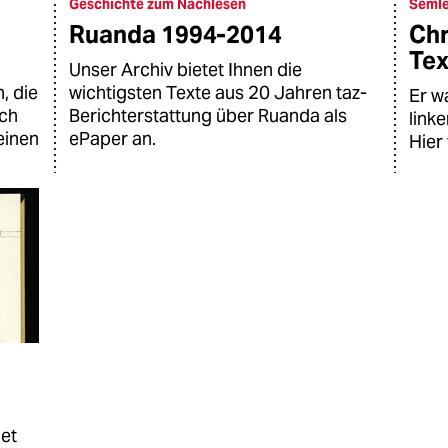
Geschichte zum Nachlesen
Semle
Ruanda 1994-2014
Chr
Tex
Unser Archiv bietet Ihnen die
, die
wichtigsten Texte aus 20 Jahren taz-
Er w
uch
Berichterstattung über Ruanda als
link
einen
ePaper an.
Hier 
net