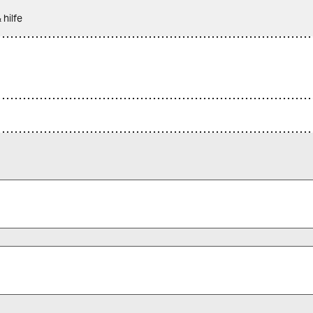
 hilfe
 alle Pflichtfelder (*) aus, um fortfahren zu können.