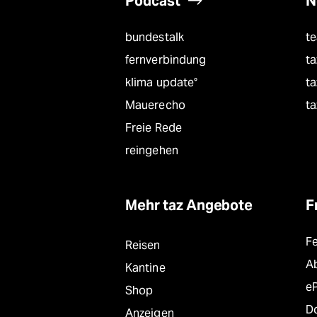
Podcast
N
bundestalk
t
fernverbindung
ta
klima update°
ta
Mauerecho
ta
Freie Rede
reingehen
Mehr taz Angebote
F
F
Reisen
A
Kantine
e
Shop
D
Anzeigen