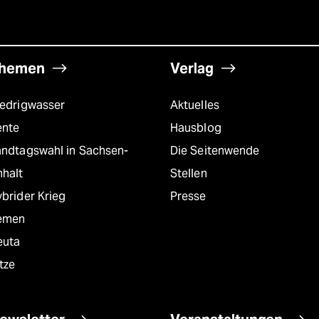
hemen
Verlag
iedrigwasser
Aktuelles
ente
Hausblog
andtagswahl in Sachsen-
Die Seitenwende
nhalt
Stellen
brider Krieg
Presse
emen
euta
tze