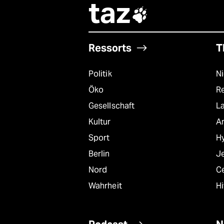
taz

Ressorts
T
Politik
N
Öko
R
Gesellschaft
L
Kultur
A
Sport
Hy
Berlin
J
Nord
C
Wahrheit
Hi