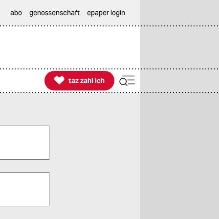
abo
genossenschaft
epaper login

taz zahl ich
taz zahl ich