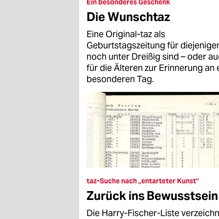
epaper login
Ein besonderes Geschenk
Die Wunschtaz
Eine Original-taz als
Geburtstagszeitung für diejenigen
noch unter Dreißig sind – oder a
für die Älteren zur Erinnerung an 
besonderen Tag.
taz-Suche nach „entarteter Kunst”
Zurück ins Bewusstsein
Die Harry-Fischer-Liste verzeich