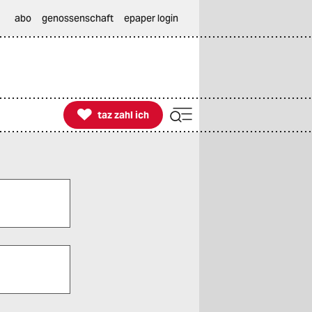
abo
genossenschaft
epaper login

taz zahl ich
taz zahl ich