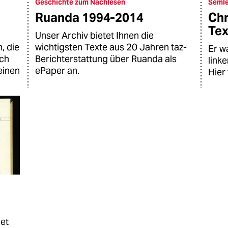
Geschichte zum Nachlesen
Semle
Ruanda 1994-2014
Chr
Tex
Unser Archiv bietet Ihnen die
, die
wichtigsten Texte aus 20 Jahren taz-
Er w
uch
Berichterstattung über Ruanda als
link
einen
ePaper an.
Hier 
net