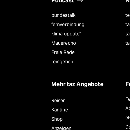
Podcast
N
bundestalk
t
fernverbindung
ta
klima update°
ta
Mauerecho
ta
Freie Rede
reingehen
Mehr taz Angebote
F
F
Reisen
A
Kantine
e
Shop
D
Anzeigen