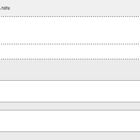
 hilfe
 alle Pflichtfelder (*) aus, um fortfahren zu können.