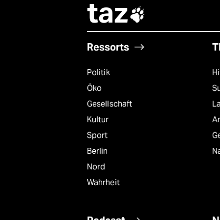
taz

Ressorts
T
Politik
Hi
Öko
S
Gesellschaft
L
Kultur
A
Sport
G
Berlin
Na
Nord
Wahrheit