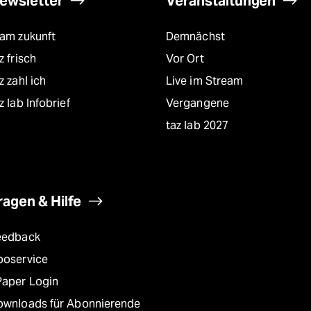
ewsletter
Veranstaltungen
eam zukunft
Demnächst
z frisch
Vor Ort
z zahl ich
Live im Stream
z lab Infobrief
Vergangene
taz lab 2027
ragen & Hilfe
eedback
boservice
Paper Login
ownloads für Abonnierende