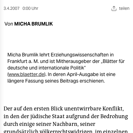
berlin
3.4.2007
0:00 Uhr
teilen
nord
Von
MICHA BRUMLIK
wahrheit
verlag
verlag
Micha Brumlik lehrt Erziehungswissenschaften in
Frankfurt a. M. und ist Mitherausgeber der „Blätter für
veranstaltungen
deutsche und internationale Politik“
(
www.blaetter.de
). In deren April-Ausgabe ist eine
shop
längere Fassung seines Beitrags erschienen.
fragen & hilfe
unterstützen
Der auf den ersten Blick unentwirrbare Konflikt,
abo
in den der jüdische Staat aufgrund der Bedrohung
genossenschaft
durch einige seiner Nachbarn, seiner
grundsätzlich völkerrechtswidrigen, im einzelnen