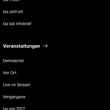
taz zahl ich
taz lab Infobrief
Veranstaltungen
Demnächst
Vor Ort
Live im Stream
Vergangene
taz lab 2027