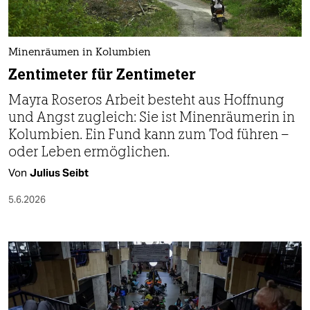
berlin
nord
Minenräumen in Kolumbien
wahrheit
Zentimeter für Zentimeter
verlag
Mayra Roseros Arbeit besteht aus Hoffnung
und Angst zugleich: Sie ist Minenräumerin in
verlag
Kolumbien. Ein Fund kann zum Tod führen –
veranstaltungen
oder Leben ermöglichen.
Von
Julius Seibt
shop
5.6.2026
fragen & hilfe
unterstützen
abo
genossenschaft