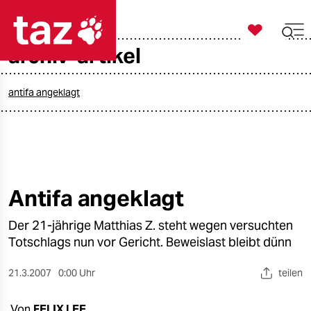

taz zahl ich
archiv-artikel

taz zahl ich
taz zahl ich
antifa angeklagt
themen
politik
öko
Antifa angeklagt
gesellschaft
Der 21-jährige Matthias Z. steht wegen versuchten
Totschlags nun vor Gericht. Beweislast bleibt dünn
kultur
21.3.2007
0:00 Uhr
teilen
sport
Von
FELIX LEE