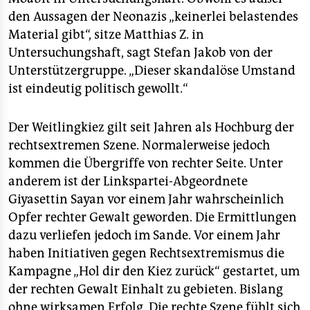
epaper login
den Aussagen der Neonazis „keinerlei belastendes
Material gibt“, sitze Matthias Z. in
Untersuchungshaft, sagt Stefan Jakob von der
Unterstützergruppe. „Dieser skandalöse Umstand
ist eindeutig politisch gewollt.“
Der Weitlingkiez gilt seit Jahren als Hochburg der
rechtsextremen Szene. Normalerweise jedoch
kommen die Übergriffe von rechter Seite. Unter
anderem ist der Linkspartei-Abgeordnete
Giyasettin Sayan vor einem Jahr wahrscheinlich
Opfer rechter Gewalt geworden. Die Ermittlungen
dazu verliefen jedoch im Sande. Vor einem Jahr
haben Initiativen gegen Rechtsextremismus die
Kampagne „Hol dir den Kiez zurück“ gestartet, um
der rechten Gewalt Einhalt zu gebieten. Bislang
ohne wirksamen Erfolg. Die rechte Szene fühlt sich