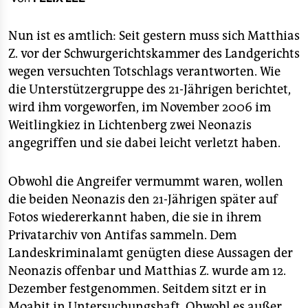
berlin
nord
Nun ist es amtlich: Seit gestern muss sich Matthias
Z. vor der Schwurgerichtskammer des Landgerichts
wahrheit
wegen versuchten Totschlags verantworten. Wie
die Unterstützergruppe des 21-Jährigen berichtet,
verlag
wird ihm vorgeworfen, im November 2006 im
verlag
Weitlingkiez in Lichtenberg zwei Neonazis
angegriffen und sie dabei leicht verletzt haben.
veranstaltungen
shop
Obwohl die Angreifer vermummt waren, wollen
die beiden Neonazis den 21-Jährigen später auf
fragen & hilfe
Fotos wiedererkannt haben, die sie in ihrem
unterstützen
Privatarchiv von Antifas sammeln. Dem
Landeskriminalamt genügten diese Aussagen der
abo
Neonazis offenbar und Matthias Z. wurde am 12.
genossenschaft
Dezember festgenommen. Seitdem sitzt er in
Moabit in Untersuchungshaft. Obwohl es außer