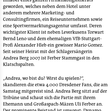
Inhaber eines ganzen Firmenkonglomerats
geworden, welches neben dem Hotel unter
anderem mehrere Marketing- und
Consultingfirmen, ein Reiseunternehmen sowie
eine Sportvermarktungsagentur umfasst. Deren
wichtigster Klient ist neben Leverkusens Torwart
Bernd Leno und dem ehemaligen VfB-Stuttgart-
Profi Alexander Hleb ein gewisser Mario Gomez.
Seit seiner Heirat mit der Schlagersängerin
Andrea Berg 2007 ist Ferber Stammgast in den
Klatschspalten.
„Andrea, wo bist du? Wirst du spielen?“,
skandieren die etwa 4.000 Dresdener Fans, die am
Samstag mitgereist sind. Andrea Berg sitzt auf der
Tribüne und schaut sich die Partie mit ihrem
Ehemann und Großaspach-Mäzen Uli Ferber an.
Der prominente Beistand ist umsonst: Dynamo