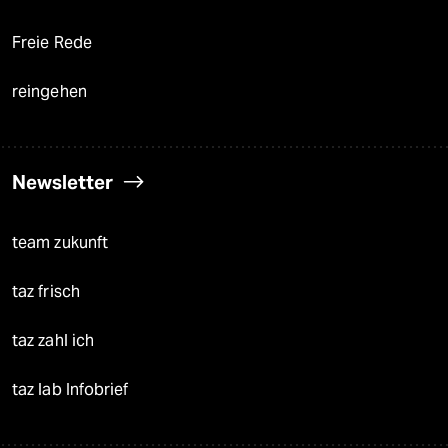
Freie Rede
reingehen
Newsletter
team zukunft
taz frisch
taz zahl ich
taz lab Infobrief