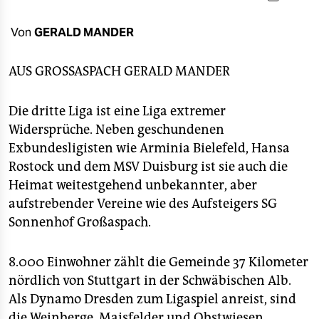
berlin
nord
Von
GERALD MANDER
wahrheit
AUS GROSSASPACH
GERALD MANDER
verlag
Die dritte Liga ist eine Liga extremer
verlag
Widersprüche. Neben geschundenen
Exbundesligisten wie Arminia Bielefeld, Hansa
veranstaltungen
Rostock und dem MSV Duisburg ist sie auch die
shop
Heimat weitestgehend unbekannter, aber
aufstrebender Vereine wie des Aufsteigers SG
fragen & hilfe
Sonnenhof Großaspach.
unterstützen
8.000 Einwohner zählt die Gemeinde 37 Kilometer
abo
nördlich von Stuttgart in der Schwäbischen Alb.
genossenschaft
Als Dynamo Dresden zum Ligaspiel anreist, sind
die Weinberge, Maisfelder und Obstwiesen