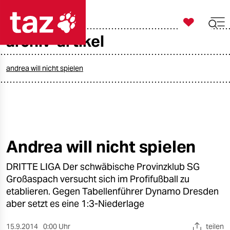

taz zahl ich
archiv-artikel

taz zahl ich
taz zahl ich
andrea will nicht spielen
themen
politik
öko
Andrea will nicht spielen
gesellschaft
DRITTE LIGA Der schwäbische Provinzklub SG
Großaspach versucht sich im Profifußball zu
kultur
etablieren. Gegen Tabellenführer Dynamo Dresden
aber setzt es eine 1:3-Niederlage
sport
15.9.2014
0:00 Uhr
teilen