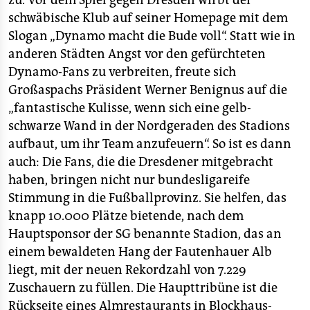
zu. Vor dem Spiel gegen Dresden wirbt der
schwäbische Klub auf seiner Homepage mit dem
Slogan „Dynamo macht die Bude voll“. Statt wie in
anderen Städten Angst vor den gefürchteten
Dynamo-Fans zu verbreiten, freute sich
Großaspachs Präsident Werner Benignus auf die
„fantastische Kulisse, wenn sich eine gelb-
schwarze Wand in der Nordgeraden des Stadions
aufbaut, um ihr Team anzufeuern“. So ist es dann
auch: Die Fans, die die Dresdener mitgebracht
haben, bringen nicht nur bundesligareife
Stimmung in die Fußballprovinz. Sie helfen, das
knapp 10.000 Plätze bietende, nach dem
Hauptsponsor der SG benannte Stadion, das an
einem bewaldeten Hang der Fautenhauer Alb
liegt, mit der neuen Rekordzahl von 7.229
Zuschauern zu füllen. Die Haupttribüne ist die
Rückseite eines Almrestaurants in Blockhaus-