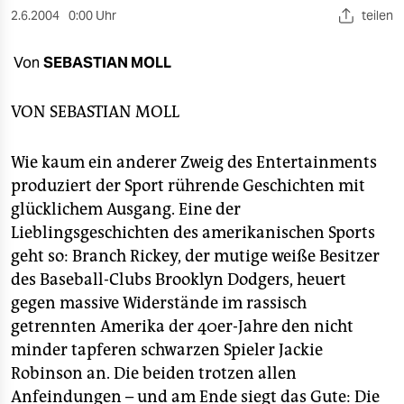
berlin
2.6.2004
0:00 Uhr
teilen
nord
Von
SEBASTIAN MOLL
wahrheit
VON
SEBASTIAN MOLL
verlag
verlag
Wie kaum ein anderer Zweig des Entertainments
produziert der Sport rührende Geschichten mit
veranstaltungen
glücklichem Ausgang. Eine der
shop
Lieblingsgeschichten des amerikanischen Sports
geht so: Branch Rickey, der mutige weiße Besitzer
fragen & hilfe
des Baseball-Clubs Brooklyn Dodgers, heuert
unterstützen
gegen massive Widerstände im rassisch
getrennten Amerika der 40er-Jahre den nicht
abo
minder tapferen schwarzen Spieler Jackie
genossenschaft
Robinson an. Die beiden trotzen allen
Anfeindungen – und am Ende siegt das Gute: Die