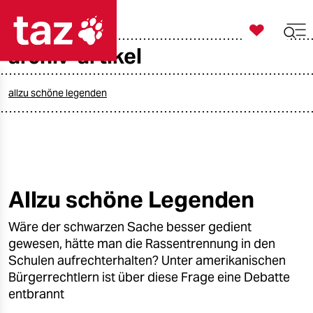

taz zahl ich
archiv-artikel

taz zahl ich
taz zahl ich
allzu schöne legenden
themen
politik
öko
Allzu schöne Legenden
gesellschaft
Wäre der schwarzen Sache besser gedient
gewesen, hätte man die Rassentrennung in den
kultur
Schulen aufrechterhalten? Unter amerikanischen
Bürgerrechtlern ist über diese Frage eine Debatte
sport
entbrannt