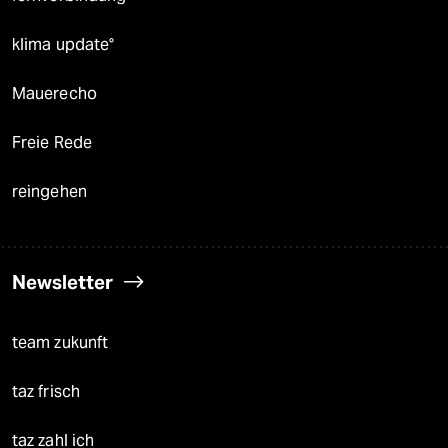
klima update°
Mauerecho
Freie Rede
reingehen
Newsletter
team zukunft
taz frisch
taz zahl ich