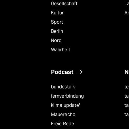
Gesellschaft
L
Kultur
A
Sport
Berlin
Nord
Wahrheit
Podcast
N
bundestalk
t
fernverbindung
ta
klima update°
ta
Mauerecho
ta
Freie Rede