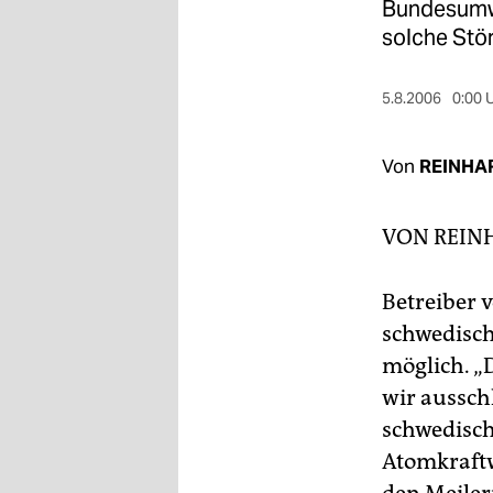
berlin
Bundesumwe
solche Stör
nord
wahrheit
5.8.2006
0:00 
verlag
Von
REINHA
verlag
VON
REIN
veranstaltungen
shop
Betreiber 
fragen & hilfe
schwedisch
möglich. „
unterstützen
wir ausschl
abo
schwedisch
genossenschaft
Atomkraftw