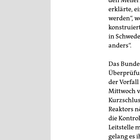
den Meiler
epaper login
erklärte, 
werden“, w
konstruier
in Schwede
anders“.
Das Bunde
Überprüfun
der Vorfall
Mittwoch v
Kurzschluss
Reaktors n
die Kontrol
Leitstelle
gelang es 