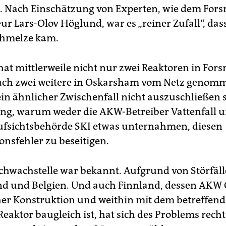
. Nach Einschätzung von Experten, wie dem For
r Lars-Olov Höglund, war es „reiner Zufall“, dass
chmelze kam.
at mittlerweile nicht nur zwei Reaktoren in For
ch zwei weitere in Oskarsham vom Netz genomm
ein ähnlicher Zwischenfall nicht auszuschließen s
lang, warum weder die AKW-Betreiber Vattenfall 
ufsichtsbehörde SKI etwas unternahmen, diesen
onsfehler zu beseitigen.
chwachstelle war bekannt. Aufgrund von Störfäll
d und Belgien. Und auch Finnland, dessen AKW 
er Konstruktion und weithin mit dem betreffen
eaktor baugleich ist, hat sich des Problems recht