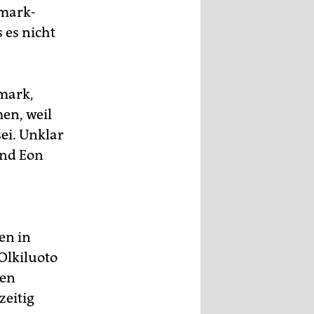
smark-
 es nicht
smark,
en, weil
ei. Unklar
und Eon
en in
Olkiluoto
den
zeitig