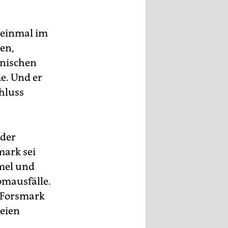
a einmal im
nen,
nnischen
e. Und er
hluss
 der
mark sei
mel und
omausfälle.
 Forsmark
seien