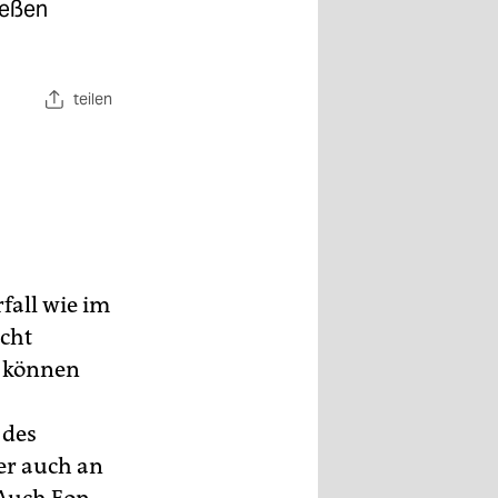
ießen
teilen
fall wie im
icht
s können
 des
er auch an