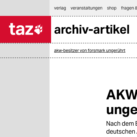
hautnavigation anspringen
hauptinhalt anspringen
footer anspringen
verlag
veranstaltungen
shop
fragen &
archiv-artikel

taz zahl ich
taz zahl ich
akw-besitzer von forsmark ungerührt
themen
politik
öko
AKW-
gesellschaft
unge
kultur
Nach dem B
sport
deutschen 