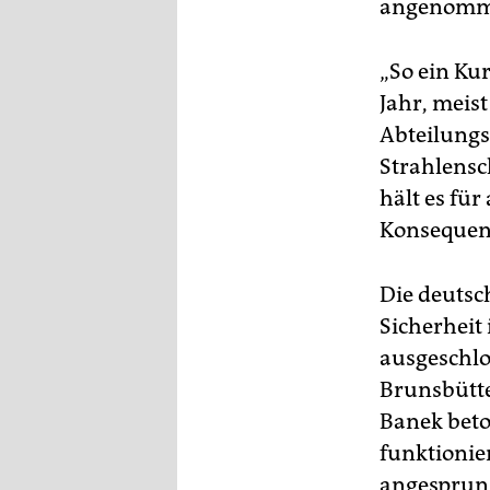
angenomme
„So ein Kur
Jahr, meis
Abteilungsl
Strahlensc
hält es fü
Konsequen
Die deutsc
Sicherheit 
ausgeschl
Brunsbütte
Banek beto
funktionie
angesprung