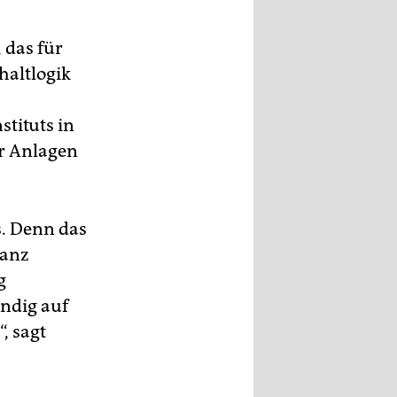
 das für
haltlogik
tituts in
er Anlagen
s. Denn das
ganz
g
ändig auf
, sagt