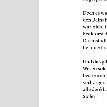
Doch es wa
den Beinah
war nicht i
Reaktorsic
Darmstadt,
lief nicht k
Und das gi
Wesen solch
bestimmten
verborgen 
alle denkb
Sailer.