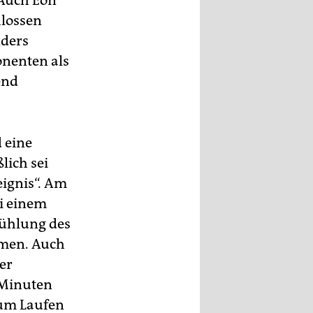
 Auch Eon
hlossen
nders
onenten als
end
 eine
lich sei
eignis“. Am
i einem
 Kühlung des
amen. Auch
er
 Minuten
zum Laufen