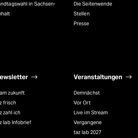
andtagswahl in Sachsen-
Die Seitenwende
nhalt
Stellen
Presse
ewsletter
Veranstaltungen
eam zukunft
Demnächst
z frisch
Vor Ort
z zahl ich
Live im Stream
z lab Infobrief
Vergangene
taz lab 2027