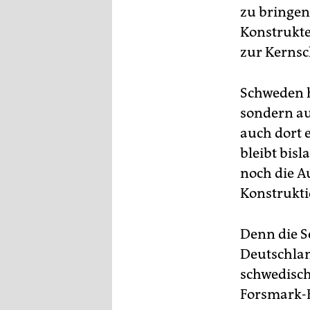
zu bringen
Konstrukteu
zur Kerns
Schweden h
sondern au
auch dort 
bleibt bis
noch die A
Konstrukti
Denn die S
Deutschlan
schwedisch
Forsmark-R