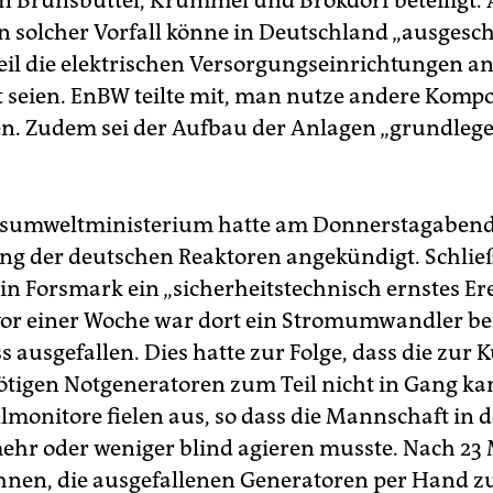
n Brunsbüttel, Krümmel und Brokdorf beteiligt.
ein solcher Vorfall könne in Deutschland „ausgesc
eil die elektrischen Versorgungseinrichtungen a
t seien. EnBW teilte mit, man nutze andere Komp
n. Zudem sei der Aufbau der Anlagen „grundleg
sumweltministerium hatte am Donnerstagabend
g der deutschen Reaktoren angekündigt. Schließ
 in Forsmark ein „sicherheitstechnisch ernstes Er
or einer Woche war dort ein Stromumwandler be
 ausgefallen. Dies hatte zur Folge, dass die zur
ötigen Notgeneratoren zum Teil nicht in Gang k
lmonitore fielen aus, so dass die Mannschaft in d
 mehr oder weniger blind agieren musste. Nach 23
ihnen, die ausgefallenen Generatoren per Hand 