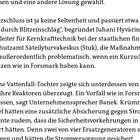
n und eine andere Lösung gewählt.
zschluss ist ja keine Seltenheit und passiert etw
t durch Blitzeinschlag“, begründet Juhani Hyväri
eiter für Kernkrafttechnik bei der staatlichen fi
hutzamt Säteilyturvakeskus (Stuk), die Maßnahm
r außerordentlich problematisch, wenn ein Kurzsc
zen wie in Forsmark haben kann.
he Vattenfall-Tochter zeigte sich unterdessen von
ihre Reaktoren überzeugt. Ein Vorfall wie in Fors
ossen, sagt Unternehmenssprecher Banek. Krüm
l hätten eine zusätzliche Absicherung gegen Str
nte zudem, dass die Sicherheitsvorkehrungen in
rt hätten. Denn zwei von vier Ersatzgeneratoren 
en und hätten die Stromversorgung gesichert.