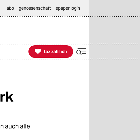
abo
genossenschaft
epaper login

taz zahl ich
taz zahl ich
rk
 auch alle