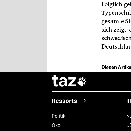
Folglich ge
Typenschil
gesamte St
sich zeigt
schwedisch
Deutschlan
Diesen Artikel
taz

Ressorts
T
Politik
Na
Öko
U