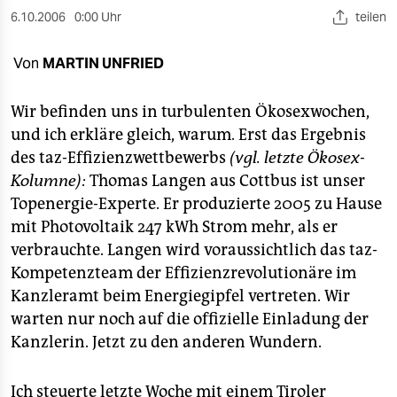
berlin
6.10.2006
0:00 Uhr
teilen
nord
Von
MARTIN UNFRIED
wahrheit
Wir befinden uns in turbulenten Ökosexwochen,
verlag
und ich erkläre gleich, warum. Erst das Ergebnis
verlag
des taz-Effizienzwettbewerbs
(vgl. letzte Ökosex-
Kolumne):
Thomas Langen aus Cottbus ist unser
veranstaltungen
Topenergie-Experte. Er produzierte 2005 zu Hause
shop
mit Photovoltaik 247 kWh Strom mehr, als er
verbrauchte. Langen wird voraussichtlich das taz-
fragen & hilfe
Kompetenzteam der Effizienzrevolutionäre im
unterstützen
Kanzleramt beim Energiegipfel vertreten. Wir
warten nur noch auf die offizielle Einladung der
abo
Kanzlerin. Jetzt zu den anderen Wundern.
genossenschaft
Ich steuerte letzte Woche mit einem Tiroler