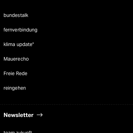
bundestalk
fernverbindung
klima update°
Mauerecho
Freie Rede
reingehen
Newsletter
team zukunft