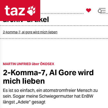

taz zahl ich
archiv-artikel

taz zahl ich
taz zahl ich
2-komma-7, al gore wird mich lieben
themen
politik
MARTIN UNFRIED über ÖKOSEX
öko
2-Komma-7, Al Gore wird
gesellschaft
mich lieben
kultur
Es ist so einfach, ein atomstromfreier Mensch zu
sein. Sogar meine Schwiegermutter hat EnBW
sport
längst „Adele“ gesagt