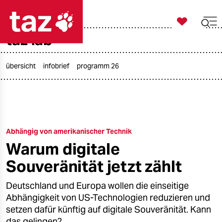

taz zahl ich
taz lab

taz zahl ich
taz zahl ich
übersicht
infobrief
programm 26
themen
politik
Abhängig von amerikanischer Technik
öko
Warum digitale
gesellschaft
Souveränität jetzt zählt
kultur
Deutschland und Europa wollen die einseitige
Abhängigkeit von US-Technologien reduzieren und
sport
setzen dafür künftig auf digitale Souveränität. Kann
das gelingen?