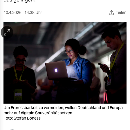
berlin
nord
10.4.2026
14:38 Uhr
teilen
wahrheit
verlag
verlag
veranstaltungen
shop
fragen & hilfe
unterstützen
Um Erpressbarkeit zu vermeiden, wollen Deutschland und Europa
abo
mehr auf digitale Souveränität setzen
Foto: Stefan Boness
genossenschaft