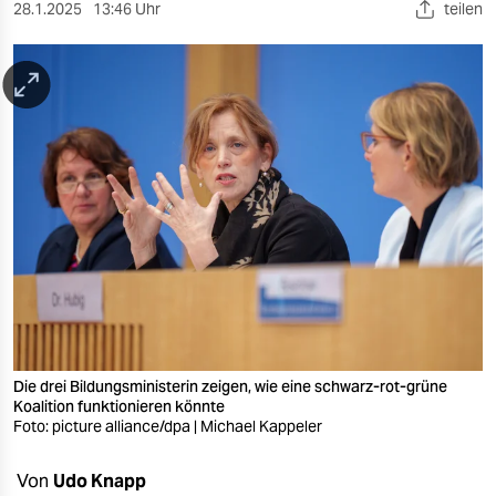
berlin
28.1.2025
13:46 Uhr
teilen
nord
wahrheit
verlag
verlag
veranstaltungen
shop
fragen & hilfe
unterstützen
Die drei Bildungsministerin zeigen, wie eine schwarz-rot-grüne
Koalition funktionieren könnte
abo
Foto: picture alliance/dpa | Michael Kappeler
genossenschaft
Von
Udo Knapp