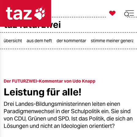

taz zahl ich
taz futurzwei

taz zahl ich
taz zahl ich
übersicht
aus dem heft
der kommentar
stimme meiner generat
themen
politik
Der FUTURZWEI-Kommentar von Udo Knapp
öko
Leistung für alle!
gesellschaft
Drei Landes-Bildungsministerinnen leiten einen
kultur
Paradigmenwechsel in der Schulpolitik ein. Sie sind
von CDU, Grünen und SPD. Ist das Politik, die sich an
sport
Lösungen und nicht an Ideologien orientiert?