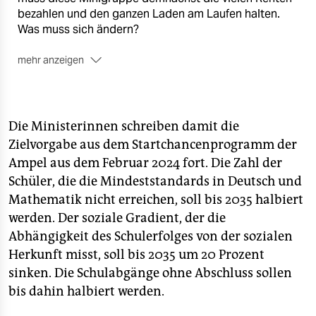
bezahlen und den ganzen Laden am Laufen halten.
Was muss sich ändern?
mehr anzeigen
Mit Aladin El-Mafaalani, Marlene Engelhorn, Arno
Frank, Ruth Fuentes, Maja Göpel, Robert Habeck,
Celine Keller, Wolf Lotter, Lily Mauch, Luisa Neubauer,
Henrike von Scheliha, Stephan Wackwitz und Harald
Die Ministerinnen schreiben damit die
Welzer.
Zielvorgabe aus dem Startchancenprogramm der
Ampel aus dem Februar 2024 fort. Die Zahl der
■
Jetzt im taz Shop bestellen
Schüler, die die Mindeststandards in Deutsch und
Mathematik nicht erreichen, soll bis 2035 halbiert
werden. Der soziale Gradient, der die
Abhängigkeit des Schulerfolges von der sozialen
Herkunft misst, soll bis 2035 um 20 Prozent
sinken. Die Schulabgänge ohne Abschluss sollen
bis dahin halbiert werden.