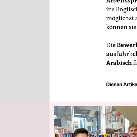
Arbeitssp
ins Englis
möglichst 
können sie
Die
Bewerb
ausführli
Arabisch
f
Diesen Artikel