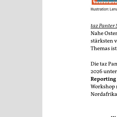
epaper login
Illustration: Le
taz Panter 
Nahe Osten
stärksten 
Themas ist
Die taz Pa
2026 unter
Reporting
Workshop m
Nordafrika