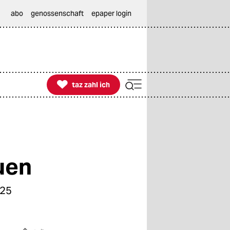
abo
genossenschaft
epaper login

taz zahl ich
taz zahl ich
uen
 25