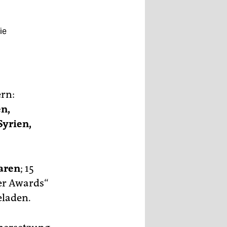
ie
rn:
en,
Syrien,
aren
; 15
er Awards“
eladen.