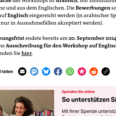
rache
des Workshops ist
Arabisch
, mit Simultanü
che und aus dem Englischen. Die
Bewerbungen
so
auf
Englisch
eingereicht werden (in arabischer S
 nur in Ausnahmefällen akzeptiert werden).
ungsfrist
endete bereits am
20. September 202
che
Ausschreibung für den Workshop auf Englis
inden Sie
hier
.
 teilen
Spenden Sie online
So unterstützen S
Mit Ihrer Spende unterstü