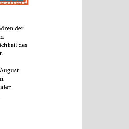
hören der
am
ichkeit des
t.
 August
in
talen
d