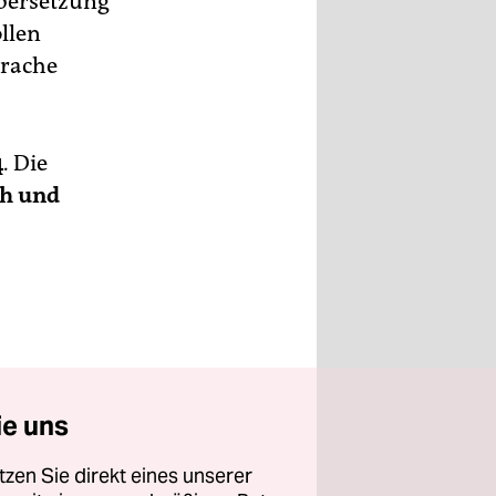
bersetzung
llen
prache
4
. Die
ch und
ie uns
tzen Sie direkt eines unserer