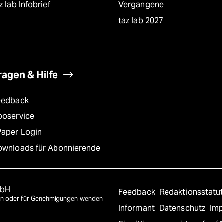
z lab Infobrief
Vergangene
taz lab 2027
ragen & Hilfe
eedback
boservice
Paper Login
ownloads für Abonnierende
mbH
Feedback
Redaktionsstatu
agen oder für Genehmigungen wenden
Informant
Datenschutz
Im