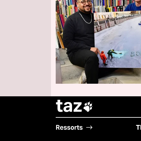
taz

Ressorts
T