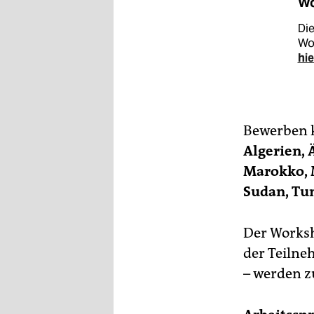
Wo
Die
Wo
hie
Bewerben k
Algerien, 
Marokko, M
Sudan, Tun
Der Worksh
der Teilne
– werden z