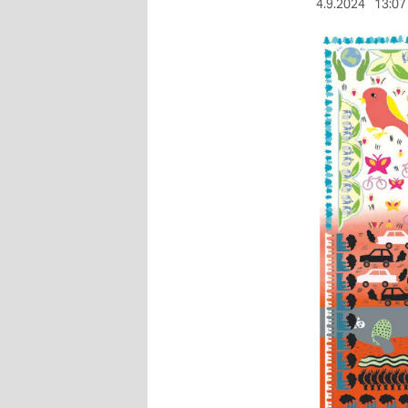
berlin
4.9.2024
13:07
nord
wahrheit
verlag
verlag
veranstaltungen
shop
fragen & hilfe
unterstützen
abo
genossenschaft